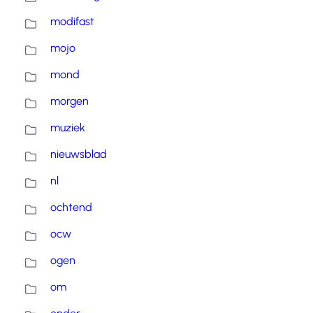
modifast
mojo
mond
morgen
muziek
nieuwsblad
nl
ochtend
ocw
ogen
om