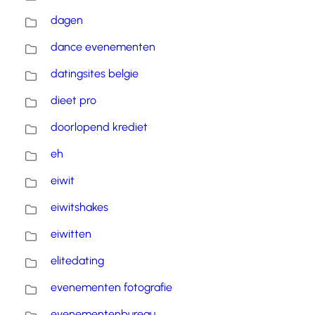
dagen
dance evenementen
datingsites belgie
dieet pro
doorlopend krediet
eh
eiwit
eiwitshakes
eiwitten
elitedating
evenementen fotografie
evenementenbureau