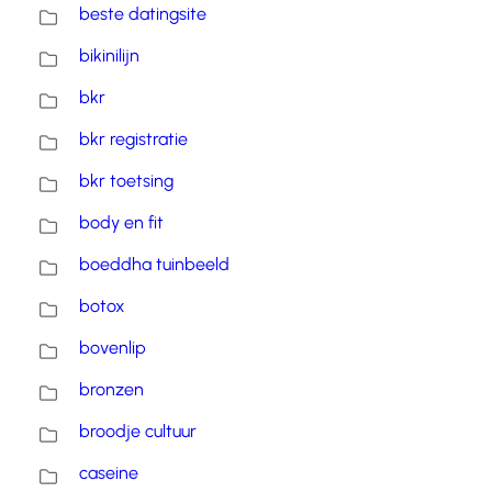
beste datingsite
bikinilijn
bkr
bkr registratie
bkr toetsing
body en fit
boeddha tuinbeeld
botox
bovenlip
bronzen
broodje cultuur
caseine