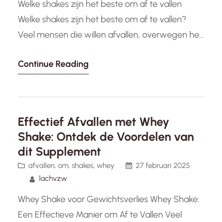
Welke shakes zijn het beste om af te vallen
Welke shakes zijn het beste om af te vallen?
Veel mensen die willen afvallen, overwegen het
gebruik van maaltijdvervangende shakes als
Continue Reading
onderdeel van hun dieetplan. Deze shakes
beloven een gemakkelijke en snelle manier om
calorieën te beperken en gewicht te verliezen.
Maar welke shakes zijn eigenlijk…
Effectief Afvallen met Whey
Shake: Ontdek de Voordelen van
dit Supplement
afvallen
, 
om
, 
shakes
, 
whey
27 februari 2025
lachvzw
Whey Shake voor Gewichtsverlies Whey Shake:
Een Effectieve Manier om Af te Vallen Veel