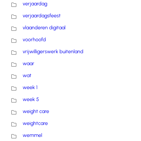
verjaardag
verjaardagsfeest
vlaanderen digitaal
voorhoofd
vrijwilligerswerk buitenland
waar
wat
week 1
week 5
weight care
weightcare
wemmel