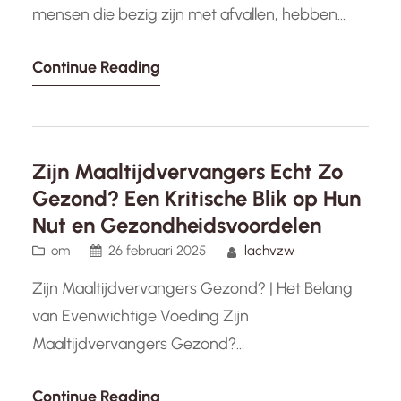
mensen die bezig zijn met afvallen, hebben
waarschijnlijk gehoord van whey shakes. Deze
Continue Reading
populaire supplementen worden vaak gebruikt
door sporters en fitnessliefhebbers vanwege
hun vele voordelen, waaronder gewichtsverlies.
Maar wat maakt whey shakes zo effectief als
Zijn Maaltijdvervangers Echt Zo
het gaat om afvallen? Whey…
Gezond? Een Kritische Blik op Hun
Nut en Gezondheidsvoordelen
om
26 februari 2025
lachvzw
Zijn Maaltijdvervangers Gezond? | Het Belang
van Evenwichtige Voeding Zijn
Maaltijdvervangers Gezond?
Maaltijdvervangers zijn de laatste jaren steeds
Continue Reading
populairder geworden als een handige optie