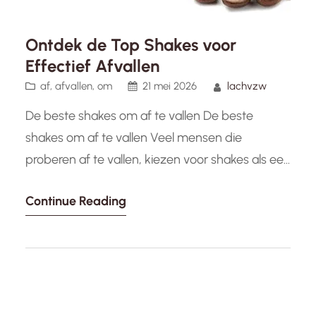
Ontdek de Top Shakes voor
Effectief Afvallen
af
, 
afvallen
, 
om
21 mei 2026
lachvzw
De beste shakes om af te vallen De beste
shakes om af te vallen Veel mensen die
proberen af te vallen, kiezen voor shakes als een
handige en effectieve manier om hun calorie-
Continue Reading
inname te beheersen en tegelijkertijd alle
essentiële voedingsstoffen binnen te krijgen.
Hier zijn enkele van de beste shakes die kunnen
helpen bij gewichtsverlies:…