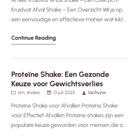
Artikel: Kruidvat Afval Shake – Een Overzicht
Kruidvat Afval Shake – Een Overzicht Wil je op
een eenvoudige en effectieve manier wat kilo’s
kwijtraken? Dan is de Kruidvat Afval Shake
Continue Reading
misschien iets voor jou. Deze shake is
ontworpen om je te helpen bij het bereiken van
je gewichtsverliesdoelen en kan een handige
aanvulling zijn op…
Proteïne Shake: Een Gezonde
Keuze voor Gewichtsverlies
om
, 
shakes
13 juli 2025
lachvzw
Proteïne Shake voor Afvallen Proteïne Shake
voor Effectief Afvallen Proteïne shakes zijn een
populaire keuze geworden voor mensen die op
zoek zijn naar een effectieve manier om