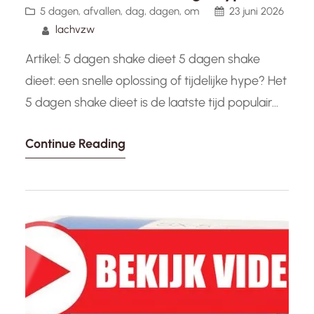
5 dagen
, 
afvallen
, 
dag
, 
dagen
, 
om
23 juni 2026
lachvzw
Artikel: 5 dagen shake dieet 5 dagen shake
dieet: een snelle oplossing of tijdelijke hype? Het
5 dagen shake dieet is de laatste tijd populair
geworden als een snelle manier om wat extra
Continue Reading
kilo’s kwijt te raken. Maar is deze aanpak echt
effectief op lange termijn, of is het slechts een
tijdelijke hype? Het idee…