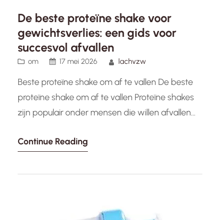
De beste proteïne shake voor
gewichtsverlies: een gids voor
succesvol afvallen
om
17 mei 2026
lachvzw
Beste proteïne shake om af te vallen De beste
proteïne shake om af te vallen Proteïne shakes
zijn populair onder mensen die willen afvallen
en hun spiermassa willen behouden of
Continue Reading
opbouwen. Het kiezen van de juiste proteïne
shake kan een belangrijke rol spelen bij het
bereiken van je doelstellingen. Een van de beste
proteïne shakes…