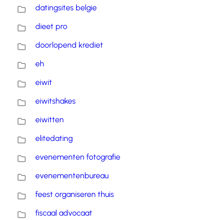
datingsites belgie
dieet pro
doorlopend krediet
eh
eiwit
eiwitshakes
eiwitten
elitedating
evenementen fotografie
evenementenbureau
feest organiseren thuis
fiscaal advocaat