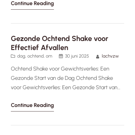
Continue Reading
gewicht te verliezen. Deze shakes, die rijk zijn
aan eiwitten, kunnen een waardevolle
aanvulling zijn op een gezond dieet en actieve
levensstijl. Eiwitten spelen een cruciale rol bij…
Gezonde Ochtend Shake voor
Effectief Afvallen
dag
, 
ochtend
, 
om
30 juni 2025
lachvzw
Ochtend Shake voor Gewichtsverlies: Een
Gezonde Start van de Dag Ochtend Shake
voor Gewichtsverlies: Een Gezonde Start van
de Dag Veel mensen streven naar een gezond
Continue Reading
gewicht en een actieve levensstijl. Een van de
manieren om dit te bereiken is door je dag te
beginnen met een voedzame ochtend shake.
Deze shakes zitten boordevol gezonde…