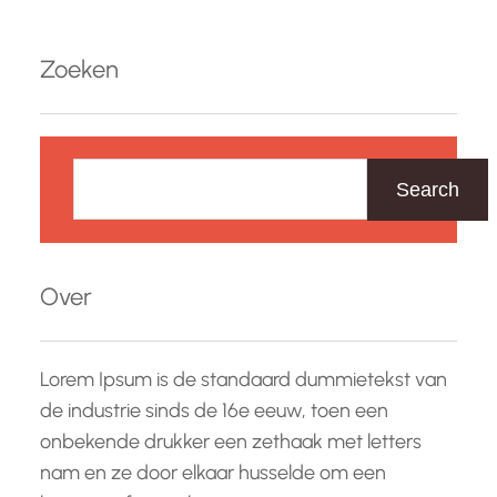
van onvergetelijke momenten en het realiseren
van uw dromen. Mojo Evenementen staat
Zoeken
bekend om zijn creativiteit, professionaliteit en
oog…
Z
o
Search
e
k
e
Over
n
Lorem Ipsum is de standaard dummietekst van
de industrie sinds de 16e eeuw, toen een
onbekende drukker een zethaak met letters
nam en ze door elkaar husselde om een