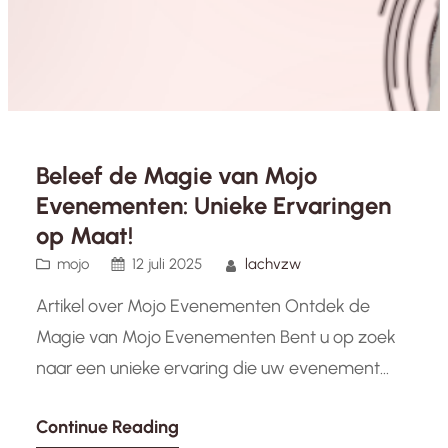
Beleef de Magie van Mojo
Evenementen: Unieke Ervaringen
op Maat!
mojo
12 juli 2025
lachvzw
Artikel over Mojo Evenementen Ontdek de
Magie van Mojo Evenementen Bent u op zoek
naar een unieke ervaring die uw evenement
naar een hoger niveau tilt? Maak kennis met
Continue Reading
Mojo Evenementen, uw partner in het creëren