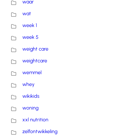
waar
wat
week 1
week 5
weight care
weightcare
wemmel
whey
wikikids
woning
xxl nutrition
zelfontwikkeling