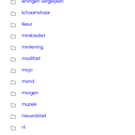
leningen vergelijken
lichaamshaar
likeur
minikrediet
minilening
modifast
mojo
mond
morgen
muziek
nieuwsblad
nl