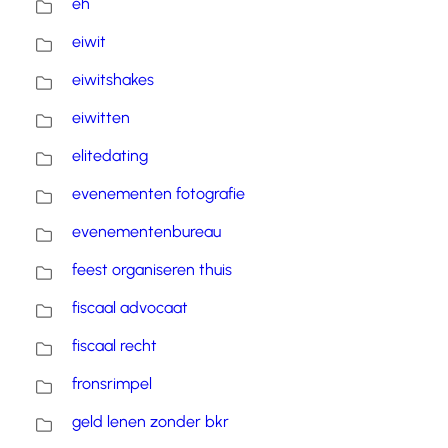
eh
eiwit
eiwitshakes
eiwitten
elitedating
evenementen fotografie
evenementenbureau
feest organiseren thuis
fiscaal advocaat
fiscaal recht
fronsrimpel
geld lenen zonder bkr