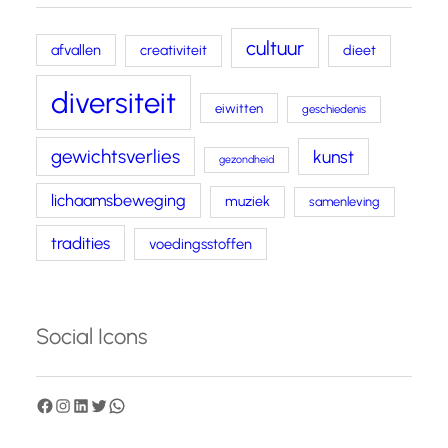
cultuur
afvallen
creativiteit
dieet
diversiteit
eiwitten
geschiedenis
gewichtsverlies
kunst
gezondheid
lichaamsbeweging
muziek
samenleving
tradities
voedingsstoffen
Social Icons
F
I
L
T
W
a
n
i
w
h