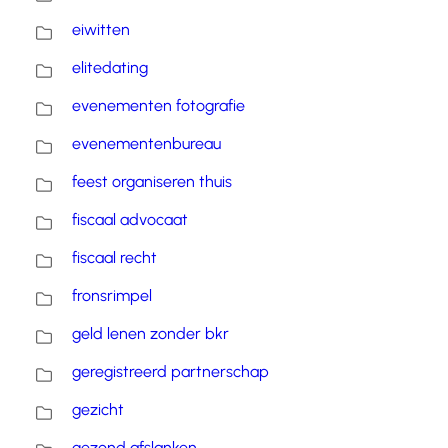
eiwitten
elitedating
evenementen fotografie
evenementenbureau
feest organiseren thuis
fiscaal advocaat
fiscaal recht
fronsrimpel
geld lenen zonder bkr
geregistreerd partnerschap
gezicht
gezond afslanken