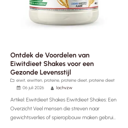
Ontdek de Voordelen van
Eiwitdieet Shakes voor een
Gezonde Levensstijl
eiwit
, 
eiwitten
, 
proteine
, 
proteïne dieet
, 
proteine dieet
06 juli 2026
lachvzw
Artikel: Eiwitdieet Shakes Eiwitdieet Shakes: Een
Overzicht Veel mensen die streven naar
gewichtsverlies of spieropbouw maken gebruik
van eiwitdieet shakes als aanvulling op hun