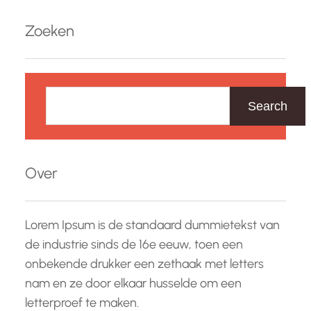
bouwen. Het proteïne shake dieet is gebaseerd
Zoeken
op het vervangen van één of meerdere
maaltijden per dag door…
Z
o
Search
e
k
e
Over
n
Lorem Ipsum is de standaard dummietekst van
de industrie sinds de 16e eeuw, toen een
onbekende drukker een zethaak met letters
nam en ze door elkaar husselde om een
letterproef te maken.