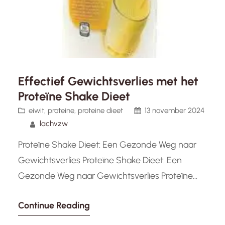
Effectief Gewichtsverlies met het
Proteïne Shake Dieet
eiwit
, 
proteine
, 
proteine dieet
13 november 2024
lachvzw
Proteïne Shake Dieet: Een Gezonde Weg naar
Gewichtsverlies Proteïne Shake Dieet: Een
Gezonde Weg naar Gewichtsverlies Proteïne
shakes zijn de afgelopen jaren steeds
Continue Reading
populairder geworden als een effectieve manier
om gewicht te verliezen en spiermassa op te