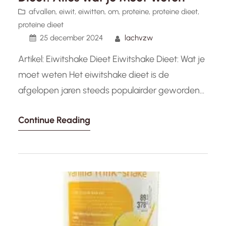
afvallen
, 
eiwit
, 
eiwitten
, 
om
, 
proteine
, 
proteine dieet
, 
proteïne dieet
25 december 2024
lachvzw
Artikel: Eiwitshake Dieet Eiwitshake Dieet: Wat je
moet weten Het eiwitshake dieet is de
afgelopen jaren steeds populairder geworden
onder mensen die streven naar gewichtsverlies,
Continue Reading
spieropbouw of een gezondere levensstijl.
Eiwitshakes worden vaak gebruikt als aanvulling
op de dagelijkse voeding om de eiwitinname te
verhogen en de spieren te ondersteunen. Maar
wat houdt het eiwitshake…