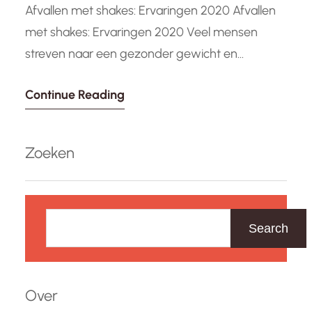
Afvallen met shakes: Ervaringen 2020 Afvallen
met shakes: Ervaringen 2020 Veel mensen
streven naar een gezonder gewicht en
overwegen verschillende methoden om af te
Continue Reading
vallen. Een populaire optie die de laatste jaren
aan populariteit heeft gewonnen, is het gebruik
van afvalshakes. Deze shakes beloven een
Zoeken
eenvoudige en effectieve manier om gewicht
te verliezen, maar wat…
Z
o
Search
e
k
e
Over
n