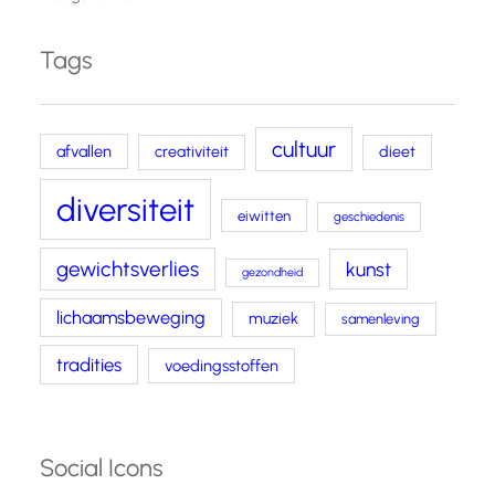
Tags
cultuur
afvallen
creativiteit
dieet
diversiteit
eiwitten
geschiedenis
gewichtsverlies
kunst
gezondheid
lichaamsbeweging
muziek
samenleving
tradities
voedingsstoffen
Social Icons