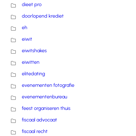
dieet pro
doorlopend krediet
eh
eiwit
eiwitshakes
eiwitten
elitedating
evenementen fotografie
evenementenbureau
feest organiseren thuis
fiscaal advocaat
fiscaal recht