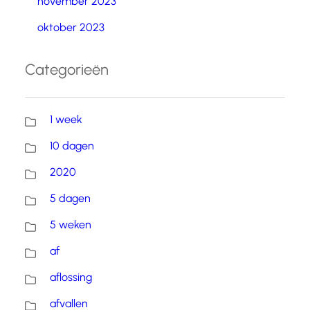
november 2023
oktober 2023
Categorieën
1 week
10 dagen
2020
5 dagen
5 weken
af
aflossing
afvallen