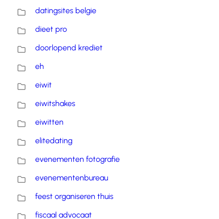
datingsites belgie
dieet pro
doorlopend krediet
eh
eiwit
eiwitshakes
eiwitten
elitedating
evenementen fotografie
evenementenbureau
feest organiseren thuis
fiscaal advocaat