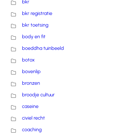
bkr
bkr registratie
bkr toetsing
body en fit
boeddha tuinbeeld
botox
bovenlip
bronzen
broodje cultuur
caseine
civiel recht
coaching