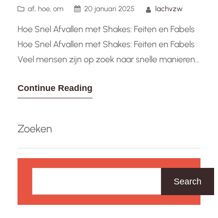
af
, 
hoe
, 
om
20 januari 2025
lachvzw
Hoe Snel Afvallen met Shakes: Feiten en Fabels
Hoe Snel Afvallen met Shakes: Feiten en Fabels
Veel mensen zijn op zoek naar snelle manieren
om gewicht te verliezen, en een populaire optie
Continue Reading
die vaak wordt overwogen zijn afvalshakes.
Deze shakes beloven vaak een snelle en
gemakkelijke manier om kilo’s kwijt te raken,
Zoeken
maar hoe effectief…
Z
o
Search
e
k