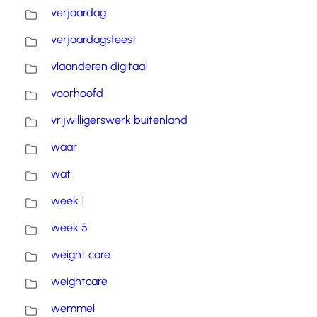
verjaardag
verjaardagsfeest
vlaanderen digitaal
voorhoofd
vrijwilligerswerk buitenland
waar
wat
week 1
week 5
weight care
weightcare
wemmel