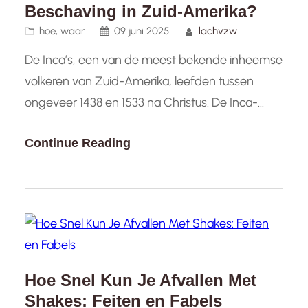
Beschaving in Zuid-Amerika?
hoe
, 
waar
09 juni 2025
lachvzw
De Inca’s, een van de meest bekende inheemse
volkeren van Zuid-Amerika, leefden tussen
ongeveer 1438 en 1533 na Christus. De Inca-
beschaving floreerde in de Andesregio van
Continue Reading
Zuid-Amerika, met hun rijkdom aan cultuur,
technologische prestaties en architectonische
meesterwerken die tot op de dag van vandaag
bewonderd worden. Het Inca-rijk bereikte zijn
hoogtepunt onder heerschappij van keizer…
Hoe Snel Kun Je Afvallen Met
Shakes: Feiten en Fabels