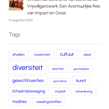
Vrijwilligerswerk: Een Avontuurlijke Reis
van Impact en Groei
01 augustus 2026
Tags
cultuur
afvallen
creativiteit
dieet
diversiteit
eiwitten
geschiedenis
gewichtsverlies
kunst
gezondheid
lichaamsbeweging
muziek
samenleving
tradities
voedingsstoffen