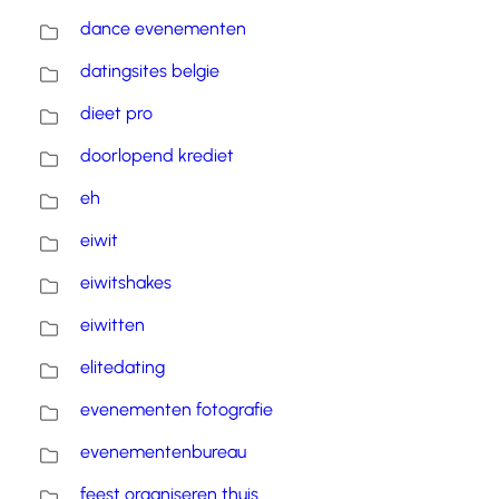
dance evenementen
datingsites belgie
dieet pro
doorlopend krediet
eh
eiwit
eiwitshakes
eiwitten
elitedating
evenementen fotografie
evenementenbureau
feest organiseren thuis