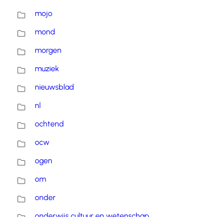
mojo
mond
morgen
muziek
nieuwsblad
nl
ochtend
ocw
ogen
om
onder
onderwijs cultuur en wetenschap