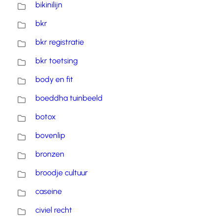
bikinilijn
bkr
bkr registratie
bkr toetsing
body en fit
boeddha tuinbeeld
botox
bovenlip
bronzen
broodje cultuur
caseine
civiel recht