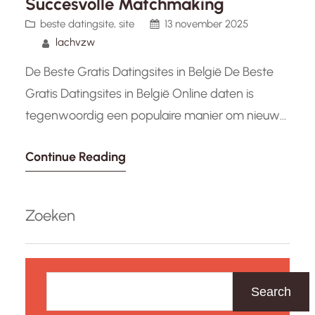
Succesvolle Matchmaking
beste datingsite
, 
site
13 november 2025
lachvzw
De Beste Gratis Datingsites in België De Beste
Gratis Datingsites in België Online daten is
tegenwoordig een populaire manier om nieuwe
mensen te ontmoeten en potentiële partners te
Continue Reading
vinden. Als je op zoek bent naar een gratis
datingsite in België, zijn er verschillende opties
die het overwegen waard zijn. Hier zijn enkele
Zoeken
van de beste…
Z
o
Search
e