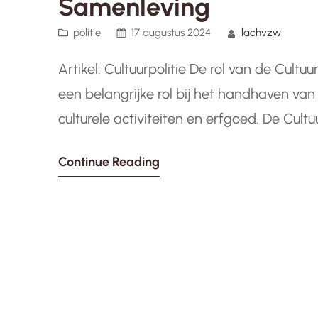
Samenleving
politie
17 augustus 2024
lachvzw
Artikel: Cultuurpolitie De rol van de Cultuur
een belangrijke rol bij het handhaven van
culturele activiteiten en erfgoed. De Cultu
die zich richt op het beschermen en beho
Continue Reading
bevorderen…