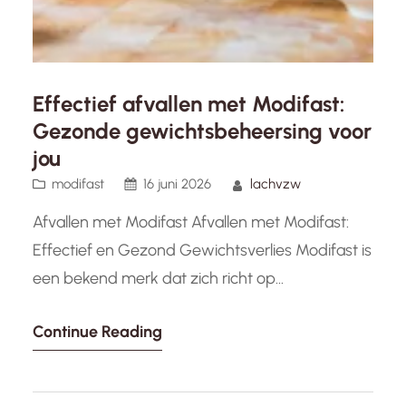
Effectief afvallen met Modifast:
Gezonde gewichtsbeheersing voor
jou
modifast
16 juni 2026
lachvzw
Afvallen met Modifast Afvallen met Modifast:
Effectief en Gezond Gewichtsverlies Modifast is
een bekend merk dat zich richt op
gewichtsbeheersing en afvallen. Met een breed
Continue Reading
scala aan producten, variërend van
maaltijdvervangers tot tussendoortjes, biedt
Modifast een handige en effectieve manier om