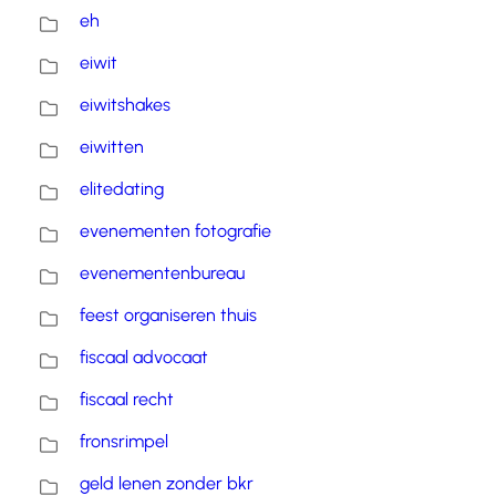
eh
eiwit
eiwitshakes
eiwitten
elitedating
evenementen fotografie
evenementenbureau
feest organiseren thuis
fiscaal advocaat
fiscaal recht
fronsrimpel
geld lenen zonder bkr