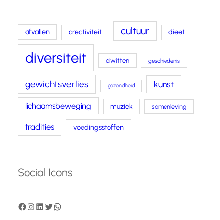
cultuur
afvallen
creativiteit
dieet
diversiteit
eiwitten
geschiedenis
gewichtsverlies
kunst
gezondheid
lichaamsbeweging
muziek
samenleving
tradities
voedingsstoffen
Social Icons
F
I
L
T
W