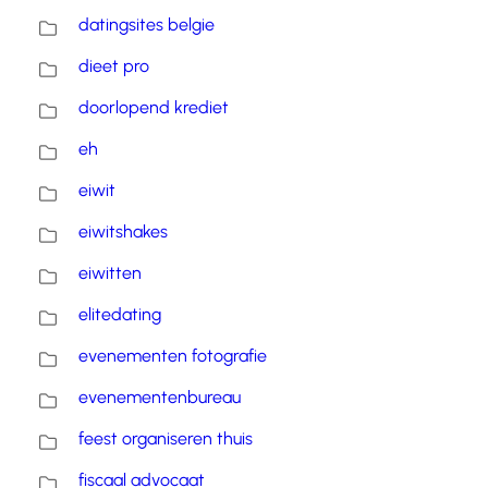
datingsites belgie
dieet pro
doorlopend krediet
eh
eiwit
eiwitshakes
eiwitten
elitedating
evenementen fotografie
evenementenbureau
feest organiseren thuis
fiscaal advocaat