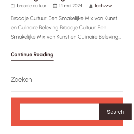
broodje cultuur
14 mei 2024
lachvzw
Broodje Cultuur: Een Smakelijke Mix van Kunst
en Culinaire Beleving Broodje Cultuur: Een
Smakelijke Mix van Kunst en Culinaire Beleving
In de bruisende wereld van kunst en cultuur is er
Continue Reading
een opkomende trend die zowel de zintuigen
als de geest prikkelt: Broodje Cultuur. Dit unieke
concept combineert de geneugten van heerlijk
Zoeken
eten met de verrijkende…
Z
o
Search
e
k