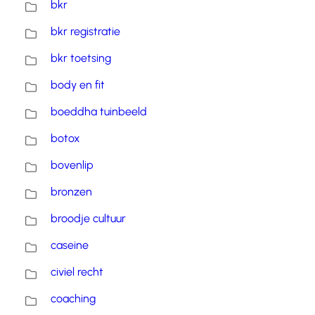
bkr
bkr registratie
bkr toetsing
body en fit
boeddha tuinbeeld
botox
bovenlip
bronzen
broodje cultuur
caseine
civiel recht
coaching