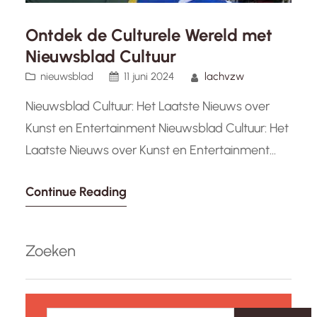
Ontdek de Culturele Wereld met
Nieuwsblad Cultuur
nieuwsblad
11 juni 2024
lachvzw
Nieuwsblad Cultuur: Het Laatste Nieuws over
Kunst en Entertainment Nieuwsblad Cultuur: Het
Laatste Nieuws over Kunst en Entertainment
Nieuwsblad Cultuur is dé bestemming voor
Continue Reading
liefhebbers van kunst, muziek, film, theater en
entertainment in België. Met een scherp oog
voor het laatste nieuws en trends binnen de
Zoeken
culturele sector, brengen wij u dagelijks updates
en diepgaande…
Z