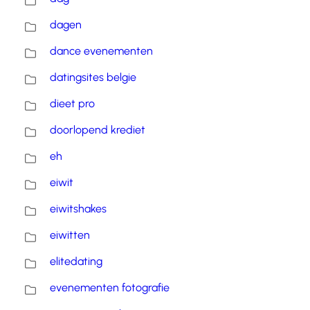
dagen
dance evenementen
datingsites belgie
dieet pro
doorlopend krediet
eh
eiwit
eiwitshakes
eiwitten
elitedating
evenementen fotografie