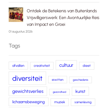
Ontdek de Betekenis van Buitenlands
Vrijwilligerswerk: Een Avontuurlijke Reis
van Impact en Groei
01 augustus 2026
Tags
cultuur
afvallen
creativiteit
dieet
diversiteit
eiwitten
geschiedenis
gewichtsverlies
kunst
gezondheid
lichaamsbeweging
muziek
samenleving