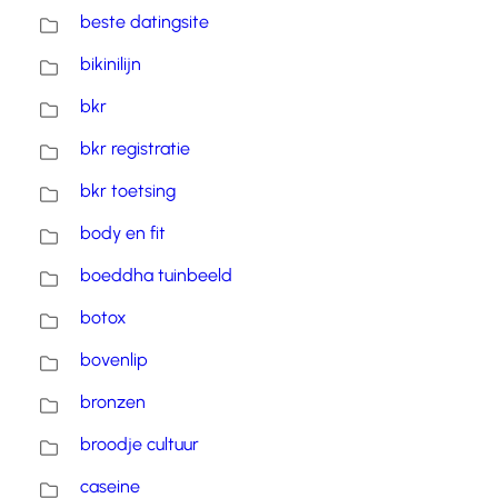
beste datingsite
bikinilijn
bkr
bkr registratie
bkr toetsing
body en fit
boeddha tuinbeeld
botox
bovenlip
bronzen
broodje cultuur
caseine