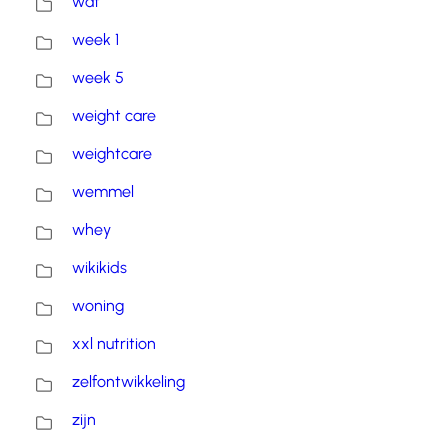
wat
week 1
week 5
weight care
weightcare
wemmel
whey
wikikids
woning
xxl nutrition
zelfontwikkeling
zijn