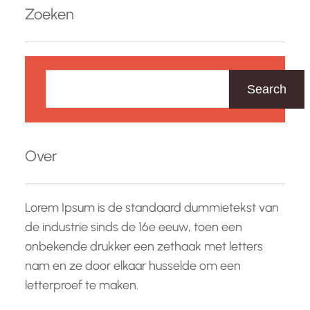
bevatten doorgaans weinig calorieën, maar zijn
Zoeken
rijk aan eiwitten en voedingsstoffen. Een van
de…
Z
o
Search
e
k
e
Over
n
Lorem Ipsum is de standaard dummietekst van
de industrie sinds de 16e eeuw, toen een
onbekende drukker een zethaak met letters
nam en ze door elkaar husselde om een
letterproef te maken.