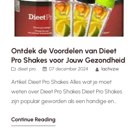
Ontdek de Voordelen van Dieet
Pro Shakes voor Jouw Gezondheid
dieet pro
07 december 2024
lachvzw
Artikel: Dieet Pro Shakes Alles wat je moet
weten over Dieet Pro Shakes Dieet Pro Shakes
zijn populair geworden als een handige en
effectieve manier om gewicht te verliezen en je
Continue Reading
gezondheidsdoelen te bereiken. Deze shakes
zijn ontworpen als maaltijdvervangers en