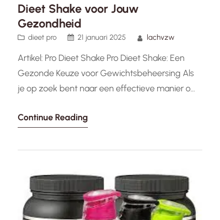
Dieet Shake voor Jouw
Gezondheid
dieet pro
21 januari 2025
lachvzw
Artikel: Pro Dieet Shake Pro Dieet Shake: Een
Gezonde Keuze voor Gewichtsbeheersing Als
je op zoek bent naar een effectieve manier om
gewicht te verliezen of je calorie-inname te
Continue Reading
beheersen, dan is de Pro Dieet Shake wellicht
iets voor jou. Deze shake is speciaal ontwikkeld
om te helpen bij het bereiken van je dieetdoelen
zonder…