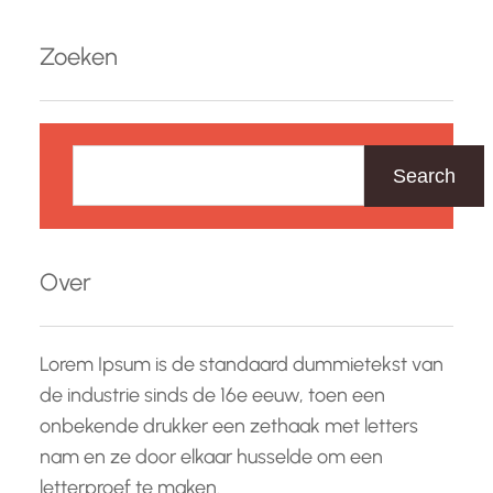
Zoeken
Z
o
Search
e
k
e
Over
n
Lorem Ipsum is de standaard dummietekst van
de industrie sinds de 16e eeuw, toen een
onbekende drukker een zethaak met letters
nam en ze door elkaar husselde om een
letterproef te maken.