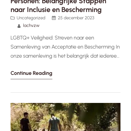
Personen: Belangrijke Stappen
naar Inclusie en Bescherming
Uncategorized
25 december 2023
lachvzw
LGBTQ+ Veiligheid: Streven naar een
Samenleving van Acceptatie en Bescherming In
onze samenleving is het belangrijk dat iedereen
zich veilig en geaccepteerd voelt, ongeacht hun
Continue Reading
seksuele oriëntatie of genderidentiteit. Helaas
worden mensen uit de LGBTQ+ gemeenschap
nog steeds geconfronteerd met discriminatie,
vooroordelen en zelfs geweld. Het waarborgen
van de veiligheid van LGBTQ+ personen is
daarom…