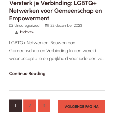
Versterk je Verbinding: LGBTQ+
Netwerken voor Gemeenschap en
Empowerment
Uncategorized
22 december 2023
lachvzw
LGBTQ+ Netwerken: Bouwen aan
Gemeenschap en Verbinding In een wereld
waar acceptatie en gelijkheid voor iedereen van
groot belang zijn, spelen LGBTQ+ netwerken
Continue Reading
een cruciale rol. Deze netwerken bieden een
veilige ruimte waar mensen met diverse
seksuele oriëntaties en genderidentiteiten
elkaar kunnen ontmoeten, verbinden en
1
2
3
ondersteunen. Ze zijn essentieel voor het
VOLGENDE PAGINA
opbouwen van gemeenschappen die…