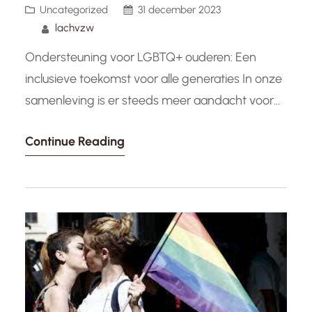
Uncategorized
31 december 2023
lachvzw
Ondersteuning voor LGBTQ+ ouderen: Een
inclusieve toekomst voor alle generaties In onze
samenleving is er steeds meer aandacht voor
de uitdagingen en behoeften van verschillende
Continue Reading
groepen binnen de LGBTQ+ gemeenschap. Een
groep die vaak over het hoofd wordt gezien,
zijn de LGBTQ+ ouderen. Het is van cruciaal
belang dat we deze generatie erkennen en
ondersteunen,…