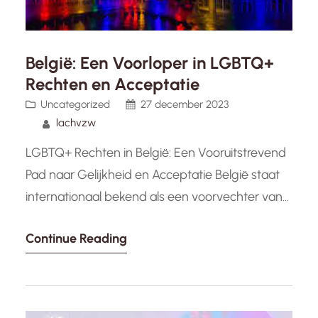
België: Een Voorloper in LGBTQ+
Rechten en Acceptatie
Uncategorized
27 december 2023
lachvzw
LGBTQ+ Rechten in België: Een Vooruitstrevend
Pad naar Gelijkheid en Acceptatie België staat
internationaal bekend als een voorvechter van
LGBTQ+ rechten. Het land heeft belangrijke
Continue Reading
stappen gezet om gelijkheid en acceptatie te
bevorderen, waardoor het een veilige haven is
geworden voor de LGBTQ+ gemeenschap.
Laten we eens kijken naar enkele van de