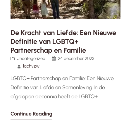
De Kracht van Liefde: Een Nieuwe
Definitie van LGBTQ+
Partnerschap en Familie
Uncategorized
24 december 2023
lachvzw
LGBTQ+ Partnerschap en Familie: Een Nieuwe
Definitie van Liefde en Samenleving In de
afgelopen decennia heeft de LGBTQ+
gemeenschap grote stappen gezet op het
Continue Reading
gebied van gelijke rechten en acceptatie. Een
van de belangrijkste aspecten hiervan is de