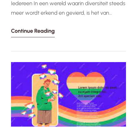
Iedereen In een wereld waarin diversiteit steeds
meer wordt erkend en gevierd, is het van
cruciaal belang om een veilige en inclusieve
Continue Reading
omgeving te creëren voor iedereen, ongeacht
hun seksuele oriëntatie of genderidentiteit.
LGBTQ+ ondersteuning speelt hierin een
essentiële rol. Het biedt een toevluchtsoord
waar mensen zichzelf kunnen zijn,…