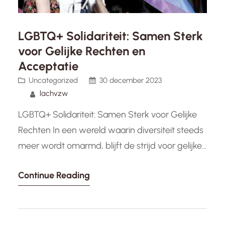
LGBTQ+ Solidariteit: Samen Sterk
voor Gelijke Rechten en
Acceptatie
Uncategorized
30 december 2023
lachvzw
LGBTQ+ Solidariteit: Samen Sterk voor Gelijke
Rechten In een wereld waarin diversiteit steeds
meer wordt omarmd, blijft de strijd voor gelijke
rechten en acceptatie van de LGBTQ+
Continue Reading
gemeenschap van cruciaal belang. Solidariteit
speelt hierbij een essentiële rol. Het is de
krachtige verbinding tussen individuen,
ongeacht hun seksuele oriëntatie of