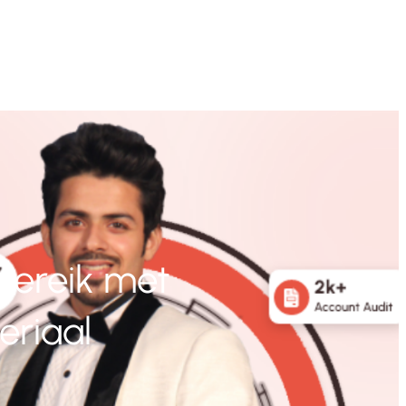
bereik met
riaal