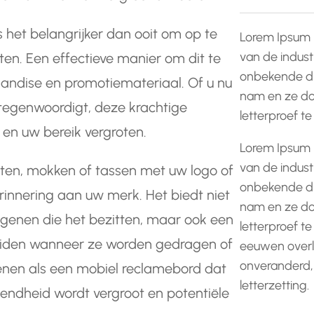
 het belangrijker dan ooit om op te
Lorem Ipsum 
van de indust
aten. Een effectieve manier om dit te
onbekende dr
andise en promotiemateriaal. Of u nu
nam en ze do
rtegenwoordigt, deze krachtige
letterproef t
en uw bereik vergroten.
Lorem Ipsum 
van de indust
tten, mokken of tassen met uw logo of
onbekende dr
rinnering aan uw merk. Het biedt niet
nam en ze do
degenen die het bezitten, maar ook een
letterproef te
eiden wanneer ze worden gedragen of
eeuwen overle
onveranderd,
dienen als een mobiel reclamebord dat
letterzetting.
ndheid wordt vergroot en potentiële