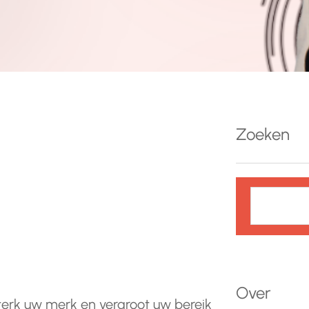
Zoeken
Z
o
e
k
e
n
Over
erk uw merk en vergroot uw bereik