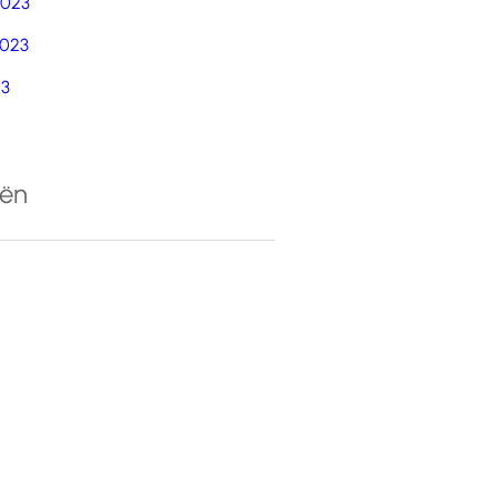
2023
023
23
eën