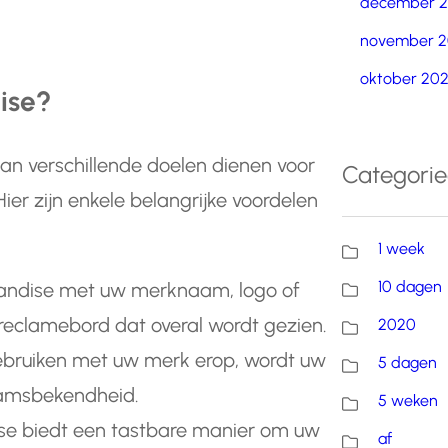
december 
november 2
oktober 20
ise?
kan verschillende doelen dienen voor
Categori
ier zijn enkele belangrijke voordelen
1 week
10 dagen
andise met uw merknaam, logo of
 reclamebord dat overal wordt gezien.
2020
bruiken met uw merk erop, wordt uw
5 dagen
aamsbekendheid.
5 weken
ise biedt een tastbare manier om uw
af