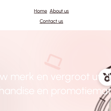
Home
About us
Contact us
uw merk en vergroot uw 
handise en promotiemate