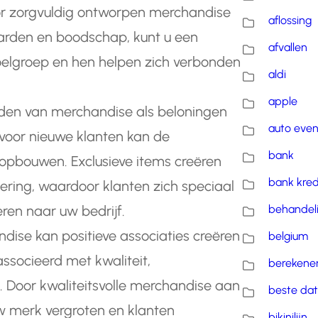
or zorgvuldig ontworpen merchandise
aflossing
arden en boodschap, kunt u een
afvallen
doelgroep en hen helpen zich verbonden
aldi
apple
eden van merchandise als beloningen
auto eve
s voor nieuwe klanten kan de
bank
t opbouwen. Exclusieve items creëren
bank kred
dering, waardoor klanten zich speciaal
ren naar uw bedrijf.
behandel
ndise kan positieve associaties creëren
belgium
socieerd met kwaliteit,
berekene
. Door kwaliteitsvolle merchandise aan
beste dat
uw merk vergroten en klanten
bikinilijn