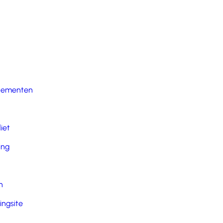
nementen
iet
ing
n
ingsite