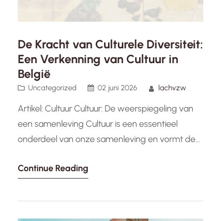
De Kracht van Culturele Diversiteit:
Een Verkenning van Cultuur in
België
Uncategorized
02 juni 2026
lachvzw
Artikel: Cultuur Cultuur: De weerspiegeling van
een samenleving Cultuur is een essentieel
onderdeel van onze samenleving en vormt de
identiteit en waarden van een gemeenschap.
Continue Reading
Het omvat de manier waarop mensen denken,
handelen en communiceren, en manifesteert
zich in verschillende vormen zoals kunst,
tradities, taal, muziek en gewoonten. Door