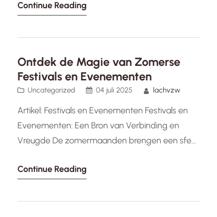
Continue Reading
Vlaanderen weerspiegelen. Van de
schilderachtige landschappen tot de bruisende
steden, Vlaanderen ademt een unieke charme
die bezoekers en inwoners blijft betoveren. Een
Ontdek de Magie van Zomerse
van de meest kenmerkende…
Festivals en Evenementen
Uncategorized
04 juli 2025
lachvzw
Artikel: Festivals en Evenementen Festivals en
Evenementen: Een Bron van Verbinding en
Vreugde De zomermaanden brengen een sfeer
van opwinding met zich mee, want het is het
Continue Reading
seizoen van festivals en evenementen. Of je nu
houdt van muziek, kunst, eten of cultuur, er is
voor elk wat wils in de bruisende wereld van
festivals. Van…