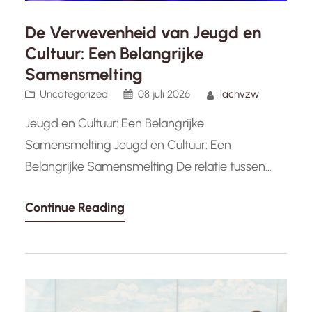
De Verwevenheid van Jeugd en
Cultuur: Een Belangrijke
Samensmelting
Uncategorized
08 juli 2026
lachvzw
Jeugd en Cultuur: Een Belangrijke
Samensmelting Jeugd en Cultuur: Een
Belangrijke Samensmelting De relatie tussen
jeugd en cultuur is een intrigerend en belangrijk
Continue Reading
aspect van onze samenleving. Jongeren
vormen de toekomst en cultuur speelt een
essentiële rol in hun ontwikkeling en
identiteitsvorming. Door deel te nemen aan
culturele activiteiten krijgen jongeren de kans