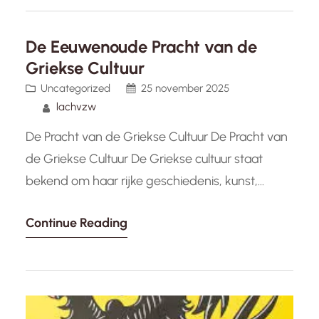
culinair genot of sport, thematische
evenementen bieden een unieke gelegenheid
De Eeuwenoude Pracht van de
om verbinding te maken en nieuwe ervaringen
Griekse Cultuur
op te doen.…
Uncategorized
25 november 2025
lachvzw
De Pracht van de Griekse Cultuur De Pracht van
de Griekse Cultuur De Griekse cultuur staat
bekend om haar rijke geschiedenis, kunst,
filosofie en architectuur die de tand des tijds
Continue Reading
heeft doorstaan. Van de oude Griekse
beschaving tot het moderne Griekenland, de
erfenis van deze cultuur blijft een bron van
inspiratie en bewondering. Een van…