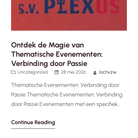
Ontdek de Magie van
Thematische Evenementen:
Verbinding door Passie
Uncategorized
28 mei 2026
lachvzw
Thematische Evenementen: Verbinding door
Passie Thematische Evenementen: Verbinding
door Passie Evenementen met een specifiek
thema hebben de kracht om mensen met
Continue Reading
gedeelde interesses en passies samen te
brengen. Of het nu gaat om kunst, muziek,