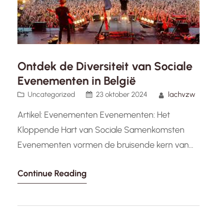
Ontdek de Diversiteit van Sociale
Evenementen in België
Uncategorized
23 oktober 2024
lachvzw
Artikel: Evenementen Evenementen: Het
Kloppende Hart van Sociale Samenkomsten
Evenementen vormen de bruisende kern van
sociale samenkomsten en culturele belevingen.
Continue Reading
Of het nu gaat om festivals, tentoonstellingen,
concerten of conferenties, evenementen
brengen mensen samen en creëren