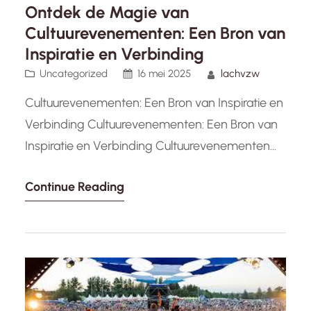
Ontdek de Magie van
Cultuurevenementen: Een Bron van
Inspiratie en Verbinding
Uncategorized
16 mei 2025
lachvzw
Cultuurevenementen: Een Bron van Inspiratie en
Verbinding Cultuurevenementen: Een Bron van
Inspiratie en Verbinding Cultuurevenementen
vormen een essentieel onderdeel van onze
Continue Reading
samenleving, waar kunst, muziek, dans en
creativiteit samenkomen om ons te inspireren
en te verbinden. Of het nu gaat om een
kleinschalige theatervoorstelling in de lokale
gemeenschap of een grootschalig
muziekfestival dat duizenden mensen…