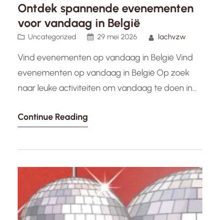
Ontdek spannende evenementen
voor vandaag in België
Uncategorized
29 mei 2026
lachvzw
Vind evenementen op vandaag in België Vind
evenementen op vandaag in België Op zoek
naar leuke activiteiten om vandaag te doen in
België? Er is altijd wel iets te beleven, of je nu
Continue Reading
houdt van cultuur, sport, muziek of gewoon
gezellig samenzijn. Hier zijn enkele tips om jouw
dag gevuld te maken met interessante
evenementen:…