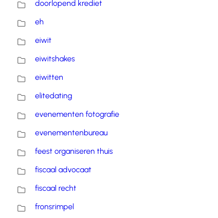
doorlopend krediet
eh
eiwit
eiwitshakes
eiwitten
elitedating
evenementen fotografie
evenementenbureau
feest organiseren thuis
fiscaal advocaat
fiscaal recht
fronsrimpel