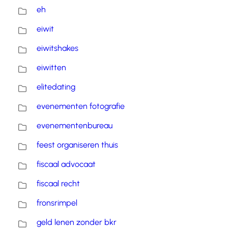
eh
eiwit
eiwitshakes
eiwitten
elitedating
evenementen fotografie
evenementenbureau
feest organiseren thuis
fiscaal advocaat
fiscaal recht
fronsrimpel
geld lenen zonder bkr