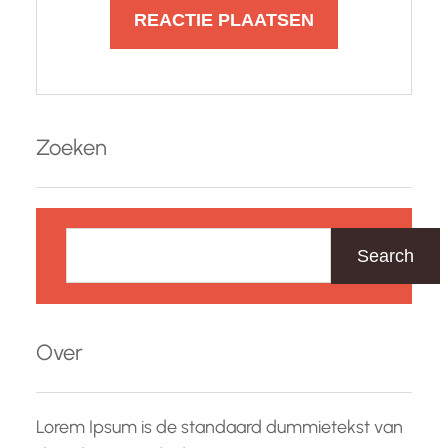
Zoeken
Z
o
Search
e
k
e
Over
n
Lorem Ipsum is de standaard dummietekst van