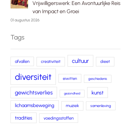
Vrijwilligerswerk: Een Avontuurlijke Reis
van Impact en Groei
01 augustus 2026
Tags
cultuur
afvallen
creativiteit
dieet
diversiteit
eiwitten
geschiedenis
gewichtsverlies
kunst
gezondheid
lichaamsbeweging
muziek
samenleving
tradities
voedingsstoffen