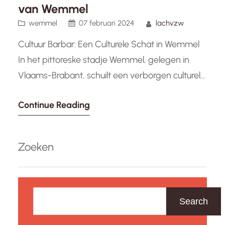
van Wemmel
wemmel
07 februari 2024
lachvzw
Cultuur Barbar: Een Culturele Schat in Wemmel
In het pittoreske stadje Wemmel, gelegen in
Vlaams-Brabant, schuilt een verborgen culturele
schat genaamd “Cultuur Barbar”. Dit
Continue Reading
dynamische culturele centrum biedt een breed
scala aan artistieke en culturele activiteiten voor
alle leeftijden en interesses. Cultuur Barbar is
Zoeken
een plek waar kunstenaars, performers en
cultuurliefhebbers samenkomen om te
Z
genieten…
o
Search
e