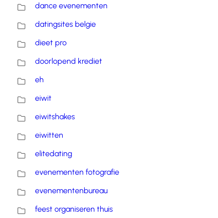
dance evenementen
datingsites belgie
dieet pro
doorlopend krediet
eh
eiwit
eiwitshakes
eiwitten
elitedating
evenementen fotografie
evenementenbureau
feest organiseren thuis