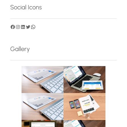
Social Icons
F
I
L
T
W
a
n
i
w
h
c
s
n
i
a
Gallery
e
t
k
t
t
b
a
e
t
s
o
g
d
e
A
o
r
I
r
p
k
a
n
p
m