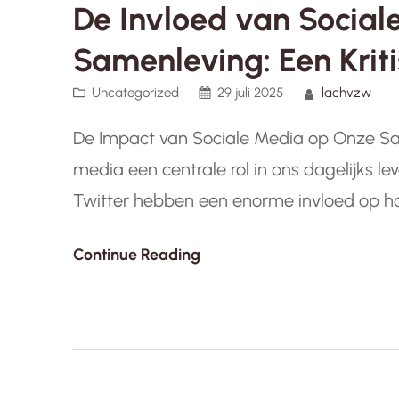
De Invloed van Socia
Samenleving: Een Kriti
Uncategorized
29 juli 2025
lachvzw
De Impact van Sociale Media op Onze Sa
media een centrale rol in ons dagelijks l
Twitter hebben een enorme invloed op h
relaties onderhouden. Maar wat is preci
Continue Reading
samenleving? Eén…