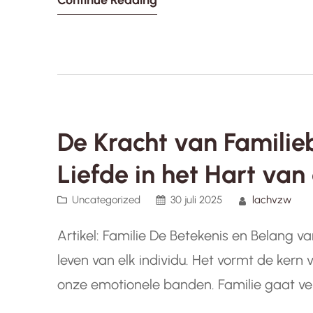
Continue Reading
perspectieven die zij met zich…
De Kracht van Familie
Liefde in het Hart van
Uncategorized
30 juli 2025
lachvzw
Artikel: Familie De Betekenis en Belang va
leven van elk individu. Het vormt de kern
onze emotionele banden. Familie gaat ve
ook de mensen die we kiezen als onze n