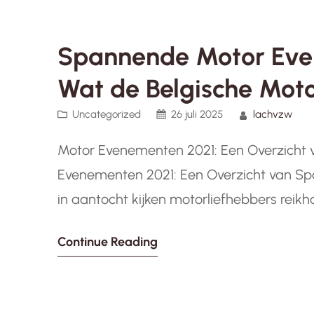
Spannende Motor Eve
Wat de Belgische Moto
Uncategorized
26 juli 2025
lachvzw
Motor Evenementen 2021: Een Overzicht
Evenementen 2021: Een Overzicht van S
in aantocht kijken motorliefhebbers reikh
avontuur en camaraderie. De motor even
Continue Reading
activiteiten en ritten die elke liefhebber 