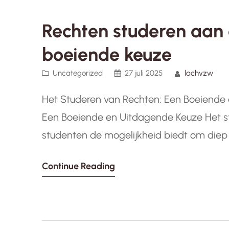
Rechten studeren aan d
boeiende keuze
Uncategorized
27 juli 2025
lachvzw
Het Studeren van Rechten: Een Boeiende
Een Boeiende en Uitdagende Keuze Het stu
studenten de mogelijkheid biedt om diep 
rechtvaardigheid te duiken. Of je nu geïnt
Continue Reading
vraagstukken, het…