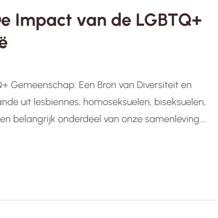
: De Impact van de LGBTQ+
ë
 Gemeenschap: Een Bron van Diversiteit en
e uit lesbiennes, homoseksuelen, biseksuelen,
en belangrijk onderdeel van onze samenleving.
een verschillende seksuele oriëntaties en
rijke verscheidenheid aan ervaringen,
n…