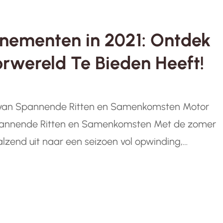
nementen in 2021: Ontdek
rwereld Te Bieden Heeft!
 van Spannende Ritten en Samenkomsten Motor
pannende Ritten en Samenkomsten Met de zomer
alzend uit naar een seizoen vol opwinding,
ementen van 2021 beloven een scala aan
zullen bekoren. Belgische…