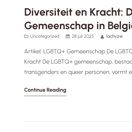
Diversiteit en Kracht
Gemeenschap in Belgi
Uncategorized
28 juli 2025
lachvzw
Artikel: LGBTQ+ Gemeenschap De LGBTQ+
Kracht De LGBTQ+ gemeenschap, bestaand
transgenders en queer personen, vormt e
Deze diverse gemeenschap brengt niet all
Continue Reading
genderidentiteiten samen, maar ook een 
perspectieven en talenten. Helaas worde