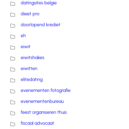
datingsites belgie
dieet pro
doorlopend krediet
eh
eiwit
eiwitshakes
eiwitten
elitedating
evenementen fotografie
evenementenbureau
feest organiseren thuis
fiscaal advocaat