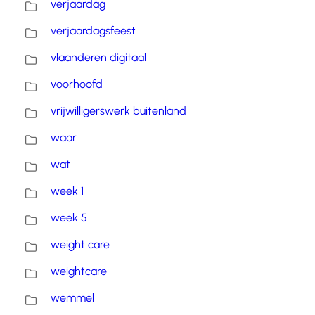
verjaardag
verjaardagsfeest
vlaanderen digitaal
voorhoofd
vrijwilligerswerk buitenland
waar
wat
week 1
week 5
weight care
weightcare
wemmel