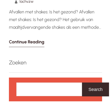
lachvzw
Afvallen met shakes: Is het gezond? Afvallen
met shakes: Is het gezond? Het gebruik van
maaltijdvervangende shakes als een methode
om gewicht te verliezen is de afgelopen jaren
Continue Reading
populair geworden. Mensen die op zoek zijn
naar een snelle en gemakkelijke manier om af
te vallen, kiezen vaak voor deze shakes als een
Zoeken
handige optie. Maar…
Z
o
Search
e
k
e