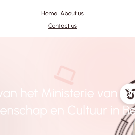
Home
About us
Contact us
van het Ministerie van On
enschap en Cultuur in Be