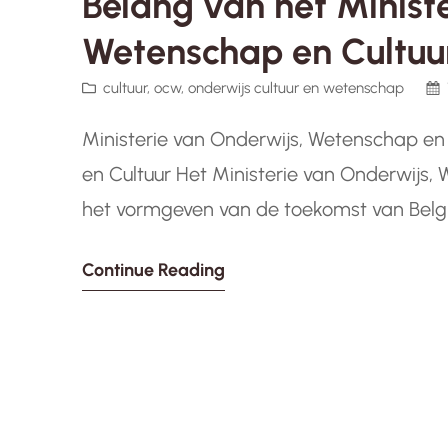
Belang van het Minist
Wetenschap en Cultuur
cultuur
, 
ocw
, 
onderwijs cultuur en wetenschap
Ministerie van Onderwijs, Wetenschap en
en Cultuur Het Ministerie van Onderwijs, 
het vormgeven van de toekomst van België
wetenschappelijk onderzoek en culturele 
Continue Reading
dit ministerie belast met het bevorderen 