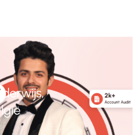
derwijs,
lgië