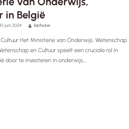
erie van Onderwijs,
 in België
10 juni 2024
lachvzw
 Cultuur Het Ministerie van Onderwijs, Wetenschap
Wetenschap en Cultuur speelt een cruciale rol in
 door te investeren in onderwijs,
ontwikkeling. Als hoeksteen van de samenleving is
van…