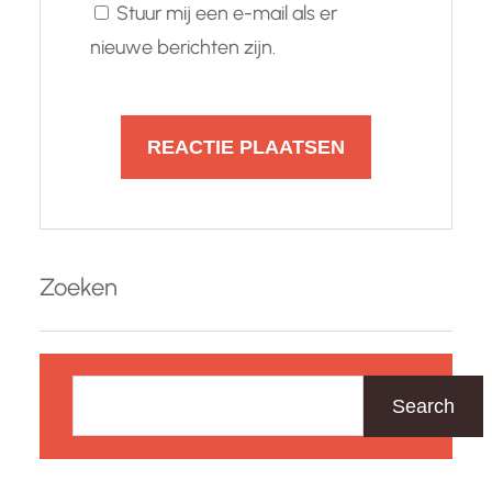
Stuur mij een e-mail als er
nieuwe berichten zijn.
Zoeken
Z
o
Search
e
k
e