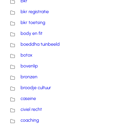
bkr
bkr registratie
bkr toetsing
body en fit
boeddha tuinbeeld
botox
bovenlip
bronzen
broodje cultuur
caseine
civiel recht
coaching