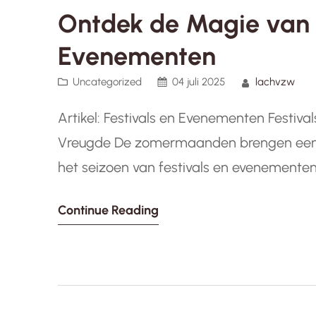
Ontdek de Magie van 
Evenementen
Uncategorized
04 juli 2025
lachvzw
Artikel: Festivals en Evenementen Festiv
Vreugde De zomermaanden brengen een s
het seizoen van festivals en evenementen. 
er is voor elk wat wils in de bruisende wer
Continue Reading