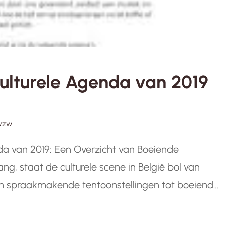
ulturele Agenda van 2019
vzw
da van 2019: Een Overzicht van Boeiende
ng, staat de culturele scene in België bol van
an spraakmakende tentoonstellingen tot boeiende
stivals, er is voor elk wat wils. Hieronder vind je