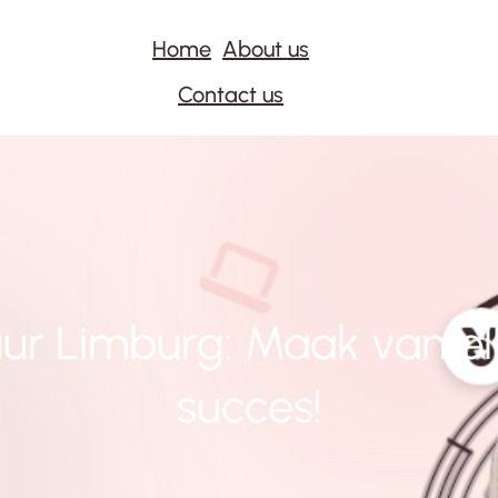
Home
About us
Contact us
ur Limburg: Maak van el
succes!