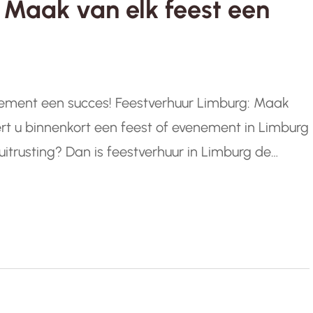
 Maak van elk feest een
nement een succes! Feestverhuur Limburg: Maak
rt u binnenkort een feest of evenement in Limburg
itrusting? Dan is feestverhuur in Limburg de
n feestbenodigdheden en accessoires kunt u elk