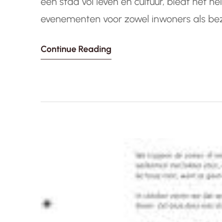
een stad vol leven en cultuur, biedt het 
evenementen voor zowel inwoners als bezo
gastronomie of sport, er is altijd iets te
Continue Reading
Muziekfestivals…