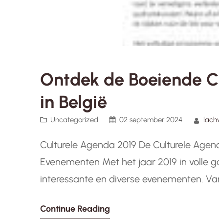
Ontdek de Boeiende C
in België
Uncategorized
02 september 2024
lach
Culturele Agenda 2019 De Culturele Agen
Evenementen Met het jaar 2019 in volle ga
interessante en diverse evenementen. V
theatervoorstellingen en bruisende muziekfe
Continue Reading
een overzicht van enkele hoogtepunten…