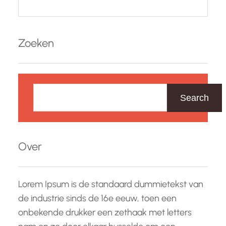
Zoeken
Z
o
Search
e
k
e
Over
n
Lorem Ipsum is de standaard dummietekst van
de industrie sinds de 16e eeuw, toen een
onbekende drukker een zethaak met letters