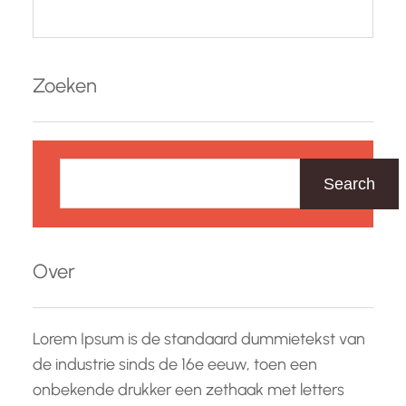
Zoeken
Z
o
Search
e
k
e
Over
n
Lorem Ipsum is de standaard dummietekst van
de industrie sinds de 16e eeuw, toen een
onbekende drukker een zethaak met letters