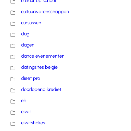
cultuur op school
cultuurwetenschappen
cursussen
dag
dagen
dance evenementen
datingsites belgie
dieet pro
doorlopend krediet
eh
eiwit
eiwitshakes