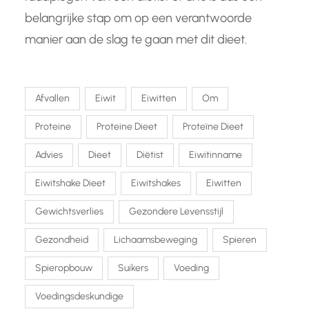
belangrijke stap om op een verantwoorde
manier aan de slag te gaan met dit dieet.
Afvallen
Eiwit
Eiwitten
Om
Proteine
Proteine Dieet
Proteïne Dieet
Advies
Dieet
Diëtist
Eiwitinname
Eiwitshake Dieet
Eiwitshakes
Eiwitten
Gewichtsverlies
Gezondere Levensstijl
Gezondheid
Lichaamsbeweging
Spieren
Spieropbouw
Suikers
Voeding
Voedingsdeskundige