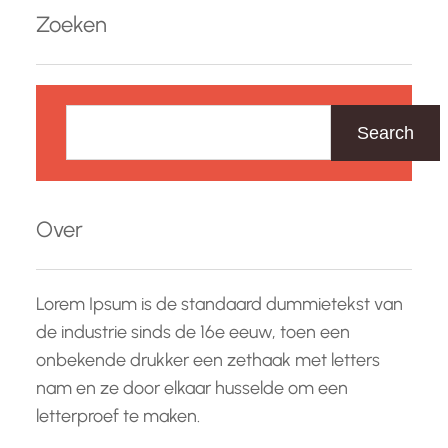
Zoeken
Z
o
Search
e
k
e
Over
n
Lorem Ipsum is de standaard dummietekst van
de industrie sinds de 16e eeuw, toen een
onbekende drukker een zethaak met letters
nam en ze door elkaar husselde om een
letterproef te maken.