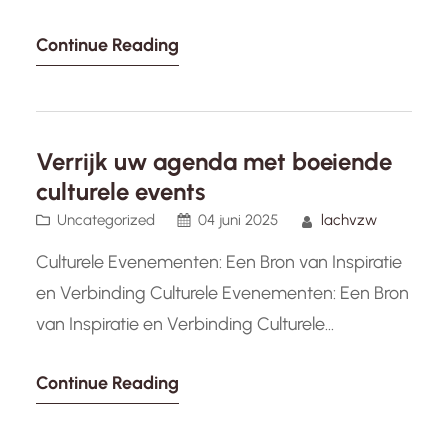
doen? Er staan verschillende boeiende
Continue Reading
evenementen gepland in jouw buurt die je niet
wilt missen. Of je nu van kunst, cultuur, muziek of
sport houdt, er is voor elk wat wils. Hier zijn
enkele…
Verrijk uw agenda met boeiende
culturele events
Uncategorized
04 juni 2025
lachvzw
Culturele Evenementen: Een Bron van Inspiratie
en Verbinding Culturele Evenementen: Een Bron
van Inspiratie en Verbinding Culturele
evenementen vormen een essentieel onderdeel
Continue Reading
van onze samenleving. Ze bieden een platform
voor het vieren van diversiteit, het delen van