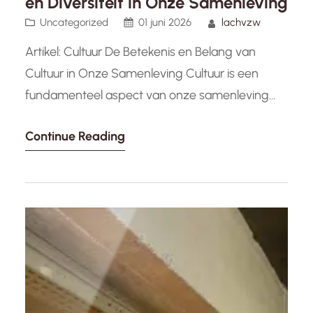
en Diversiteit in Onze Samenleving
Uncategorized
01 juni 2026
lachvzw
Artikel: Cultuur De Betekenis en Belang van
Cultuur in Onze Samenleving Cultuur is een
fundamenteel aspect van onze samenleving
dat de manier waarop we denken, handelen en
Continue Reading
communiceren vormgeeft. Het omvat een
breed scala aan elementen, waaronder kunst,
tradities, normen, waarden en sociale praktijken
die worden doorgegeven van generatie op
generatie. Door cultuur kunnen mensen…