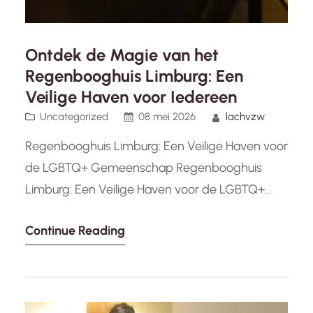
Ontdek de Magie van het
Regenbooghuis Limburg: Een
Veilige Haven voor Iedereen
Uncategorized
08 mei 2026
lachvzw
Regenbooghuis Limburg: Een Veilige Haven voor
de LGBTQ+ Gemeenschap Regenbooghuis
Limburg: Een Veilige Haven voor de LGBTQ+
Gemeenschap Het Regenbooghuis Limburg is
Continue Reading
een bruisend centrum dat fungeert als een
veilige haven voor de LGBTQ+ gemeenschap in
de regio. Gelegen in het hart van Limburg, biedt
dit huis een warme en gastvrije omgeving waar