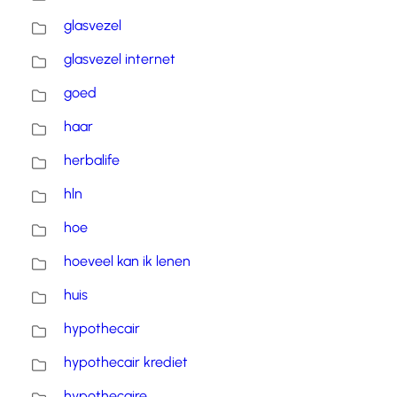
glasvezel
glasvezel internet
goed
haar
herbalife
hln
hoe
hoeveel kan ik lenen
huis
hypothecair
hypothecair krediet
hypothecaire