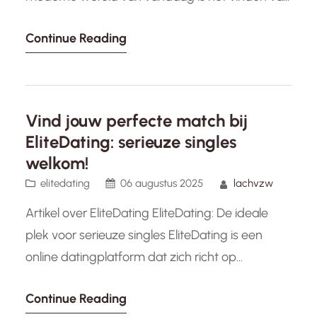
liefde en verbinding online steeds populairder
Continue Reading
geworden. Dating sites bieden een platform
waar mensen op zoek kunnen gaan naar
romantiek, vriendschap of zelfs een serieuze
relatie. België heeft de afgelopen…
Vind jouw perfecte match bij
EliteDating: serieuze singles
welkom!
elitedating
06 augustus 2025
lachvzw
Artikel over EliteDating EliteDating: De ideale
plek voor serieuze singles EliteDating is een
online datingplatform dat zich richt op
hoogopgeleide singles die op zoek zijn naar een
Continue Reading
serieuze en langdurige relatie. Met een