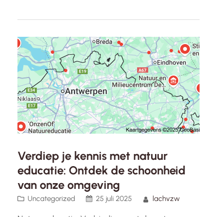
wetenschappelijk onderbouwd matching-
systeem en een focus op kwaliteit boven
kwantiteit, biedt EliteDating een unieke ervaring
voor mensen die op zoek zijn naar…
Verdiep je kennis met natuur
educatie: Ontdek de schoonheid
van onze omgeving
Uncategorized
25 juli 2025
lachvzw