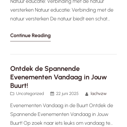
Natuur educatie: Verbinding met de natuur
versterken Natuur educatie: Verbinding met de
natuur versterken De natuur biedt een schat
aan mogelijkheden voor educatie en
Continue Reading
persoonlijke groei. Natuur educatie speelt een
cruciale rol in het bevorderen van begrip,
respect en waardering voor onze omgeving.
Door middel van interactieve en boeiende
Ontdek de Spannende
leerervaringen kunnen mensen van alle
Evenementen Vandaag in Jouw
leeftijden…
Buurt!
Uncategorized
22 juni 2025
lachvzw
Evenementen Vandaag in de Buurt Ontdek de
Spannende Evenementen Vandaag in Jouw
Buurt! Op zoek naar iets leuks om vandaag te