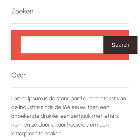
Zoeken
Z
o
Search
e
k
e
Over
n
Lorem Ipsum is de standaard dummietekst van
de industrie sinds de 16e eeuw, toen een
onbekende drukker een zethaak met letters
nam en ze door elkaar husselde om een
letterproef te maken.