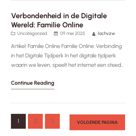
creativiteit en het versterken van
gemeenschappen. Of het nu gaat om
Verbondenheid in de Digitale
muziekfestivals, kunsttentoonstellingen,
Wereld: Familie Online
theatervoorstellingen of culinaire festivals,
Uncategorized
09 mei 2025
lachvzw
deze…
Artikel: Familie Online Familie Online: Verbinding
in het Digitale Tijdperk In het digitale tijdperk
waarin we leven, speelt het internet een steeds
grotere rol in ons dagelijks leven. Eén van de
Continue Reading
aspecten waarop dit duidelijk zichtbaar is, is de
manier waarop families online met elkaar
communiceren en verbonden blijven. Met de
opkomst van sociale media,…
1
2
3
VOLGENDE PAGINA