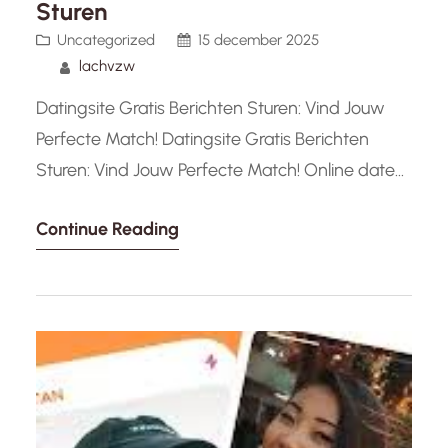
Sturen
Uncategorized
15 december 2025
lachvzw
Datingsite Gratis Berichten Sturen: Vind Jouw
Perfecte Match! Datingsite Gratis Berichten
Sturen: Vind Jouw Perfecte Match! Online daten
is populairder dan ooit tevoren, en een van de
Continue Reading
belangrijkste functies die mensen zoeken in een
datingsite is de mogelijkheid om gratis
berichten te sturen. Het stelt gebruikers in staat
om gemakkelijk contact te leggen met
potentiële…