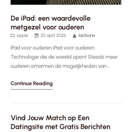
De iPad: een waardevolle
metgezel voor ouderen
apple
25 april 2026
lachvzw
iPad voor ouderen iPad voor ouderen:
Technologie die de wereld opent Steeds meer
ouderen omarmen de mogelijkheden van
technologie in hun dagelijks leven. Een van de
Continue Reading
populaire keuzes onder senioren is de iPad, een
veelzijdig apparaat dat een wereld aan
informatie en entertainment binnen handbereik
brengt. De iPad biedt talloze voordelen voor
Vind Jouw Match op Een
ouderen. Met zijn…
Datingsite met Gratis Berichten