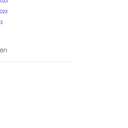
2023
023
23
eën