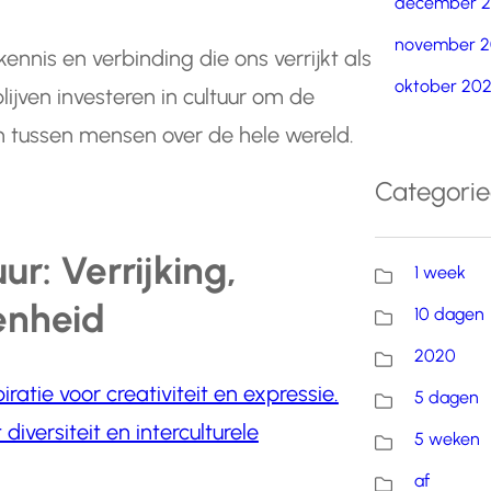
december 
november 2
kennis en verbinding die ons verrijkt als
oktober 20
ijven investeren in cultuur om de
en tussen mensen over de hele wereld.
Categori
r: Verrijking,
1 week
enheid
10 dagen
2020
iratie voor creativiteit en expressie.
5 dagen
diversiteit en interculturele
5 weken
af