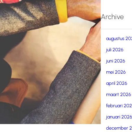
Archive
augustus 20
juli 2026
juni 2026
mei 2026
april 2026
maart 2026
februari 20
januari 202
december 