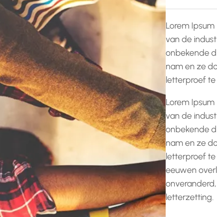
Lorem Ipsum 
van de indust
onbekende dr
nam en ze do
letterproef t
Lorem Ipsum 
van de indust
onbekende dr
nam en ze do
letterproef te
eeuwen overle
onveranderd,
letterzetting.