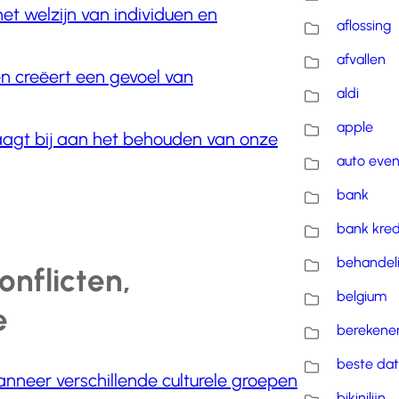
het welzijn van individuen en
aflossing
afvallen
en creëert een gevoel van
aldi
apple
aagt bij aan het behouden van onze
auto eve
bank
bank kred
behandel
onflicten,
belgium
e
berekene
beste dat
anneer verschillende culturele groepen
bikinilijn