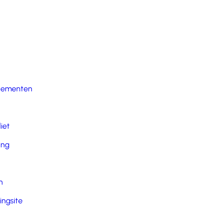
nementen
iet
ing
n
ingsite