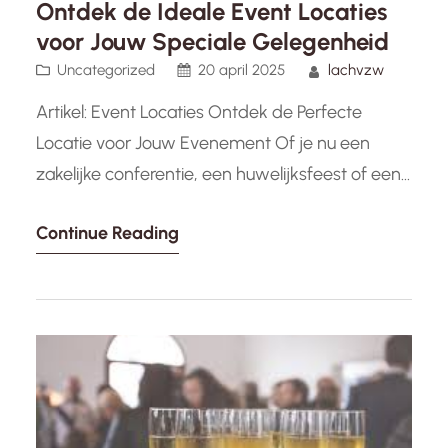
Ontdek de Ideale Event Locaties
oog…
voor Jouw Speciale Gelegenheid
Uncategorized
20 april 2025
lachvzw
Artikel: Event Locaties Ontdek de Perfecte
Locatie voor Jouw Evenement Of je nu een
zakelijke conferentie, een huwelijksfeest of een
cultureel evenement organiseert, de keuze van
Continue Reading
de locatie speelt een cruciale rol in het succes
van je evenement. De juiste locatie kan de sfeer
bepalen, gasten aantrekken en bijdragen aan
de algehele ervaring. Hier zijn…