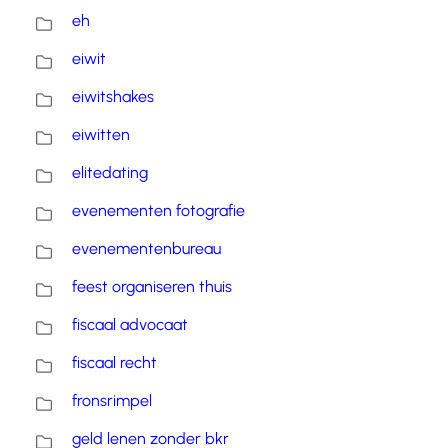
eh
eiwit
eiwitshakes
eiwitten
elitedating
evenementen fotografie
evenementenbureau
feest organiseren thuis
fiscaal advocaat
fiscaal recht
fronsrimpel
geld lenen zonder bkr