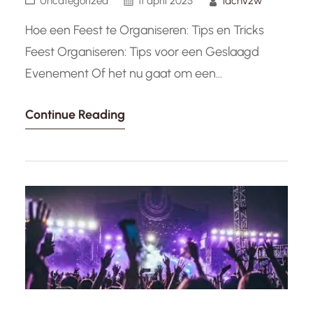
Uncategorized
11 april 2025
lachvzw
Hoe een Feest te Organiseren: Tips en Tricks
Feest Organiseren: Tips voor een Geslaagd
Evenement Of het nu gaat om een
verjaardagsfeest, een jubileumviering of een
Continue Reading
bedrijfsevenement, het organiseren van een
feest kan een leuke maar uitdagende taak zijn.
Met de juiste planning en voorbereiding kunt u
ervoor zorgen dat uw feest een groot succes…