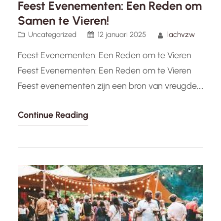
Feest Evenementen: Een Reden om
Samen te Vieren!
Uncategorized
12 januari 2025
lachvzw
Feest Evenementen: Een Reden om te Vieren
Feest Evenementen: Een Reden om te Vieren
Feest evenementen zijn een bron van vreugde,
verbinding en opwinding voor mensen van alle
Continue Reading
leeftijden en achtergronden. Of het nu gaat om
een verjaardagsfeest, een huwelijksceremonie,
een jubileumviering of een cultureel festival,
feesten brengen mensen samen in een sfeer
van positiviteit…