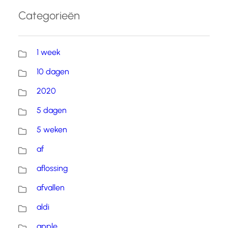
Categorieën
1 week
10 dagen
2020
5 dagen
5 weken
af
aflossing
afvallen
aldi
apple