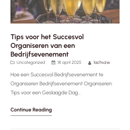
Tips voor het Succesvol
Organiseren van een
Bedrijfsevenement
Uncategorized
18 april 2025
lachvzw
Hoe een Succesvol Bedrijfsevenement te
Organiseren Bedrijfsevenement Organiseren:
Tips voor een Geslaagde Dag
Bedrijfsevenementen zijn een geweldige
Continue Reading
manier om de teamgeest te versterken, relaties
op te bouwen en de bedrijfscultuur te
versterken. Of het nu gaat om een