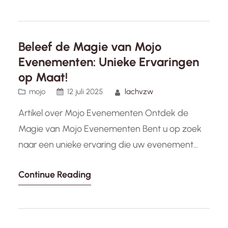
het nu gaat om een verjaardag, jubileum,
housewarming of gewoon een spontane
bijeenkomst, met de juiste planning en
Beleef de Magie van Mojo
creativiteit…
Evenementen: Unieke Ervaringen
op Maat!
mojo
12 juli 2025
lachvzw
Artikel over Mojo Evenementen Ontdek de
Magie van Mojo Evenementen Bent u op zoek
naar een unieke ervaring die uw evenement
naar een hoger niveau tilt? Maak kennis met
Continue Reading
Mojo Evenementen, uw partner in het creëren
van onvergetelijke momenten en het realiseren
van uw dromen. Mojo Evenementen staat
bekend om zijn creativiteit, professionaliteit en