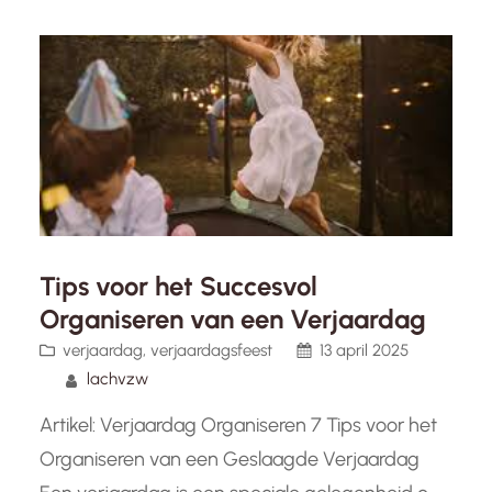
jubileumviering, een productlancering of een
teambuildingactiviteit, het organiseren van een
succesvol bedrijfsevenement vereist
zorgvuldige planning en coördinatie.…
Tips voor het Succesvol
Organiseren van een Verjaardag
verjaardag
, 
verjaardagsfeest
13 april 2025
lachvzw
Artikel: Verjaardag Organiseren 7 Tips voor het
Organiseren van een Geslaagde Verjaardag