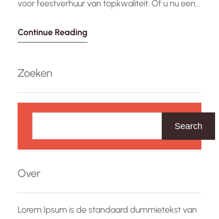
voor feestverhuur van topkwaliteit. Of u nu een
verjaardagsfeest, bruiloft, bedrijfsevenement of
Continue Reading
ander feest organiseert, wij hebben alles wat u
nodig heeft om uw evenement tot een succes
te maken. Onze feestverhuur omvat een breed
Zoeken
scala aan producten en diensten. Van…
Z
o
Search
e
k
e
Over
n
Lorem Ipsum is de standaard dummietekst van