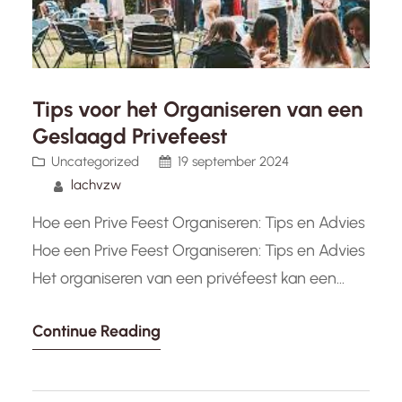
Tips voor het Organiseren van een
Geslaagd Privefeest
Uncategorized
19 september 2024
lachvzw
Hoe een Prive Feest Organiseren: Tips en Advies
Hoe een Prive Feest Organiseren: Tips en Advies
Het organiseren van een privéfeest kan een
leuke en opwindende ervaring zijn, maar het
Continue Reading
vereist ook de nodige planning en
voorbereiding. Of je nu een verjaardagsfeest,
jubileumviering of gewoon een gezellig