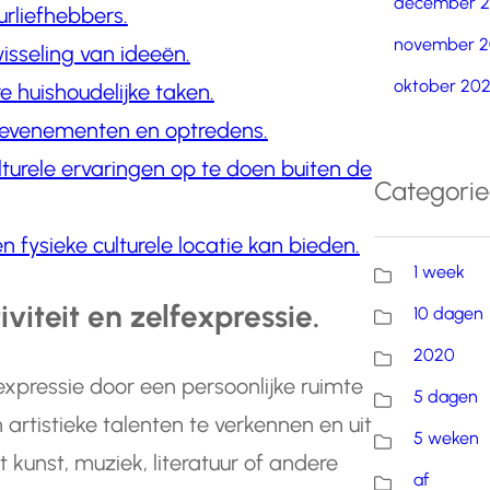
december 
urliefhebbers.
november 2
isseling van ideeën.
oktober 20
e huishoudelijke taken.
le evenementen en optredens.
urele ervaringen op te doen buiten de
Categori
 fysieke culturele locatie kan bieden.
1 week
viteit en zelfexpressie.
10 dagen
2020
fexpressie door een persoonlijke ruimte
5 dagen
 artistieke talenten te verkennen en uit
5 weken
 kunst, muziek, literatuur of andere
af