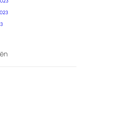
2023
023
23
eën