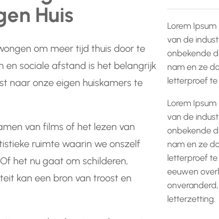
igen Huis
Lorem Ipsum 
van de indust
ongen om meer tijd thuis door te
onbekende dr
en sociale afstand is het belangrijk
nam en ze do
letterproef t
st naar onze eigen huiskamers te
Lorem Ipsum 
van de indust
eamen van films of het lezen van
onbekende dr
istieke ruimte waarin we onszelf
nam en ze do
letterproef te
 Of het nu gaat om schilderen,
eeuwen overle
teit kan een bron van troost en
onveranderd,
letterzetting.