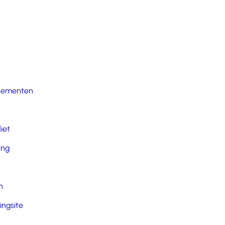
nementen
iet
ing
n
ingsite