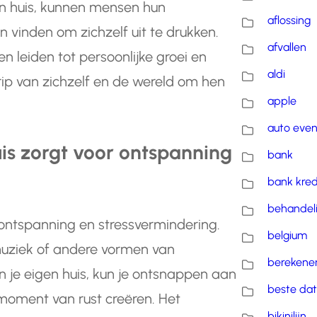
en huis, kunnen mensen hun
aflossing
 vinden om zichzelf uit te drukken.
afvallen
n leiden tot persoonlijke groei en
aldi
ip van zichzelf en de wereld om hen
apple
auto eve
uis zorgt voor ontspanning
bank
bank kred
behandel
r ontspanning en stressvermindering.
belgium
muziek of andere vormen van
berekene
n je eigen huis, kun je ontsnappen aan
beste dat
 moment van rust creëren. Het
bikinilijn