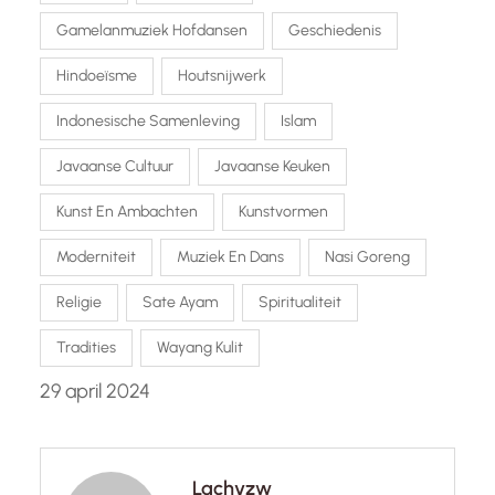
Gamelanmuziek Hofdansen
Geschiedenis
Hindoeïsme
Houtsnijwerk
Indonesische Samenleving
Islam
Javaanse Cultuur
Javaanse Keuken
Kunst En Ambachten
Kunstvormen
Moderniteit
Muziek En Dans
Nasi Goreng
Religie
Sate Ayam
Spiritualiteit
Tradities
Wayang Kulit
29 april 2024
Lachvzw