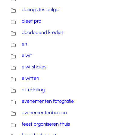
datingsites belgie
dieet pro
doorlopend krediet
eh
eiwit
eiwitshakes
eiwitten
elitedating
evenementen fotografie
evenementenbureau
feest organiseren thuis