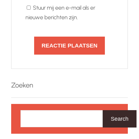
Stuur mij een e-mail als er
nieuwe berichten zijn.
Zoeken
Z
o
Search
e
k