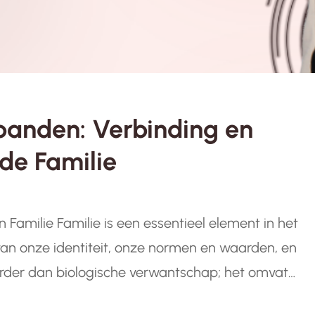
banden: Verbinding en
 de Familie
n Familie Familie is een essentieel element in het
 van onze identiteit, onze normen en waarden, en
rder dan biologische verwantschap; het omvat
aasten, ongeacht bloedbanden. In een…