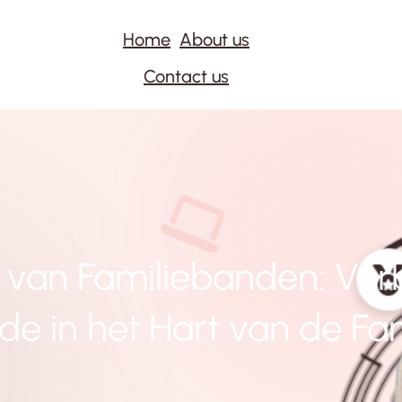
Home
About us
Contact us
 van Familiebanden: Ver
fde in het Hart van de Fam