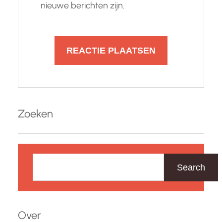
nieuwe berichten zijn.
Zoeken
Z
o
Search
e
k
e
Over
n