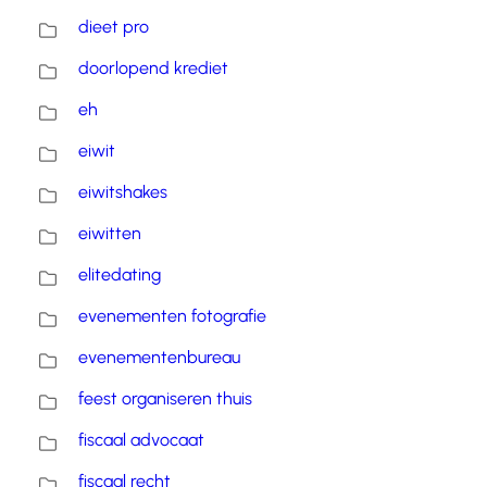
dieet pro
doorlopend krediet
eh
eiwit
eiwitshakes
eiwitten
elitedating
evenementen fotografie
evenementenbureau
feest organiseren thuis
fiscaal advocaat
fiscaal recht