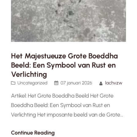
Het Majestueuze Grote Boeddha
Beeld: Een Symbool van Rust en
Verlichting
Uncategorized
07 januari 2026
lachvzw
Artikel: Het Grote Boeddha Beeld Het Grote
Boeddha Beeld: Een Symbool van Rust en
Verlichting Het imposante beeld van de Grote
Boeddha is een iconisch symbool dat
Continue Reading
wereldwijd bekend staat om zijn rustgevende