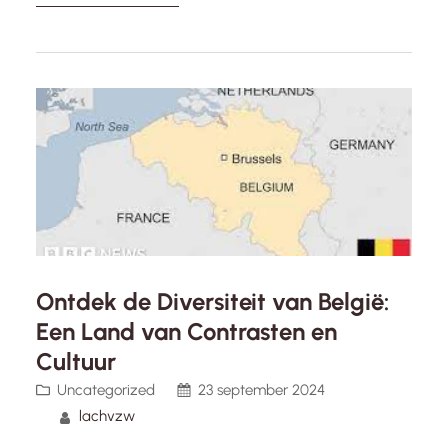
uitstraling en spirituele betekenis. Dit
majestueuze standbeeld, vaak gehuld in serene
contemplatie, roept gevoelens op van vrede,
harmonie en verlichting. De Grote…
Ontdek de Diversiteit van België:
Een Land van Contrasten en
Cultuur
Uncategorized
23 september 2024
lachvzw