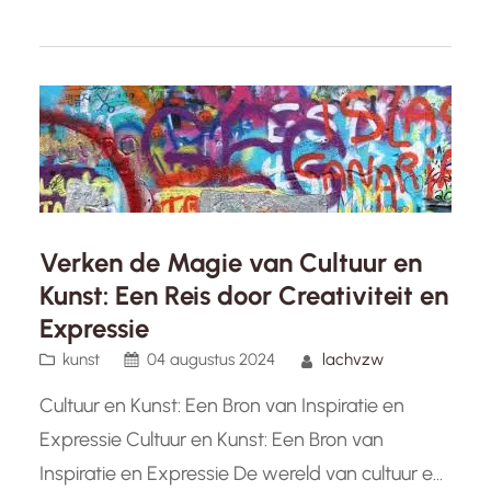
cultureel vlak. Culturele activiteiten op
basisscholen bieden kinderen de mogelijkheid
om hun creativiteit te uiten, nieuwe talenten te
ontdekken en zichzelf artistiek te…
Verken de Magie van Cultuur en
Kunst: Een Reis door Creativiteit en
Expressie
kunst
04 augustus 2024
lachvzw
Cultuur en Kunst: Een Bron van Inspiratie en
Expressie Cultuur en Kunst: Een Bron van
Inspiratie en Expressie De wereld van cultuur en