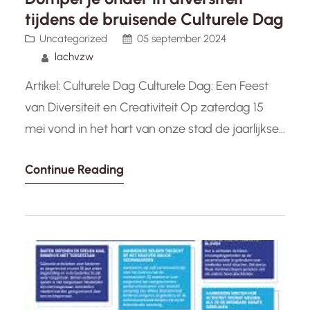
tijdens de bruisende Culturele Dag
Uncategorized
05 september 2024
lachvzw
Artikel: Culturele Dag Culturele Dag: Een Feest
van Diversiteit en Creativiteit Op zaterdag 15
mei vond in het hart van onze stad de jaarlijkse
Culturele Dag plaats, een bruisend evenement
Continue Reading
dat de rijke diversiteit van onze gemeenschap
viert. Van kleurrijke optredens tot inspirerende
kunsttentoonstellingen, deze dag stond bol van
culturele hoogtepunten die jong en oud…