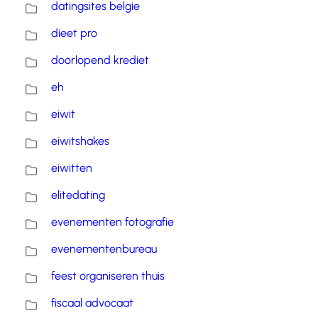
datingsites belgie
dieet pro
doorlopend krediet
eh
eiwit
eiwitshakes
eiwitten
elitedating
evenementen fotografie
evenementenbureau
feest organiseren thuis
fiscaal advocaat