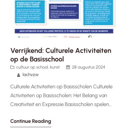
Verrijkend: Culturele Activiteiten
op de Basisschool
cultuur op school
, 
kunst
28 augustus 2024
lachvzw
Culturele Activiteiten op Basisscholen Culturele
Activiteiten op Basisscholen: Het Belang van
Creativiteit en Expressie Basisscholen spelen
een cruciale rol in de ontwikkeling van kinderen,
Continue Reading
niet alleen op academisch gebied, maar ook op