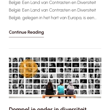
België: Een Land van Contrasten en Diversiteit
België: Een Land van Contrasten en Diversiteit
België, gelegen in het hart van Europa, is een
land dat bekend staat om zijn rijke
Continue Reading
geschiedenis, diverse culturen en culinaire
hoogstandjes. Met zijn unieke mix van Franse,
Nederlandse en Duitse invloeden is België een
smeltkroes van tradities en moderniteit. Een…
Dompel je onder in diversiteit