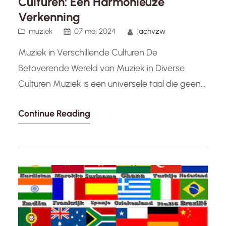
Culturen: Een Harmonieuze
Verkenning
muziek
07 mei 2024
lachvzw
Muziek in Verschillende Culturen De
Betoverende Wereld van Muziek in Diverse
Culturen Muziek is een universele taal die geen
grenzen kent en mensen van over de hele
Continue Reading
wereld met elkaar verbindt. Elke cultuur heeft
zijn eigen unieke muzikale tradities,
instrumenten en ritmes die de rijke diversiteit
van onze planeet weerspiegelen. In Afrikaanse
culturen bijvoorbeeld, speelt…