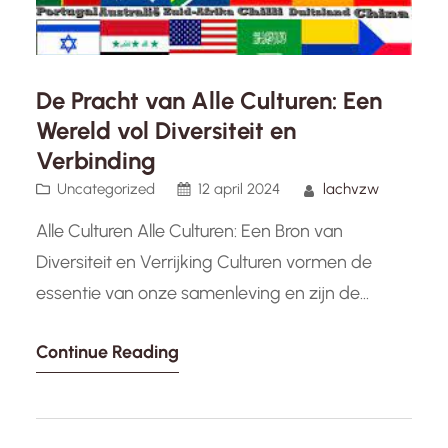
De Pracht van Alle Culturen: Een
Wereld vol Diversiteit en
Verbinding
Uncategorized
12 april 2024
lachvzw
Alle Culturen Alle Culturen: Een Bron van
Diversiteit en Verrijking Culturen vormen de
essentie van onze samenleving en zijn de
weerspiegeling van de diversiteit die onze
Continue Reading
wereld zo uniek maakt. Elke cultuur draagt bij
aan het rijke tapijt van tradities, normen,
waarden en kunst die ons omringt. Van de