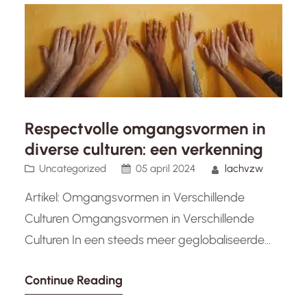
kleurrijke festivals in India tot de…
Respectvolle omgangsvormen in
diverse culturen: een verkenning
Uncategorized
05 april 2024
lachvzw
Artikel: Omgangsvormen in Verschillende
Culturen Omgangsvormen in Verschillende
Culturen In een steeds meer geglobaliseerde
wereld komen we regelmatig in contact met
Continue Reading
mensen uit verschillende culturen. Het begrijpen
en respecteren van de omgangsvormen van