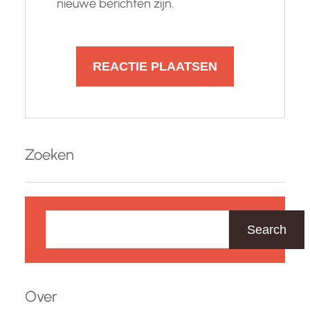
nieuwe berichten zijn.
Zoeken
Z
o
Search
e
k
e
Over
n