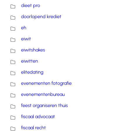
dieet pro
doorlopend krediet
eh
eiwit
eiwitshakes
eiwitten
elitedating
evenementen fotografie
evenementenbureau
feest organiseren thuis
fiscaal advocaat
fiscaal recht