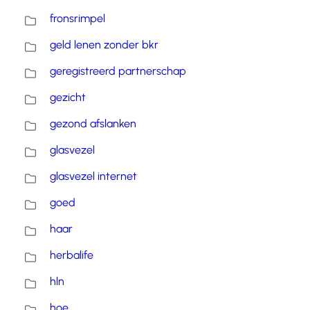
fronsrimpel
geld lenen zonder bkr
geregistreerd partnerschap
gezicht
gezond afslanken
glasvezel
glasvezel internet
goed
haar
herbalife
hln
hoe