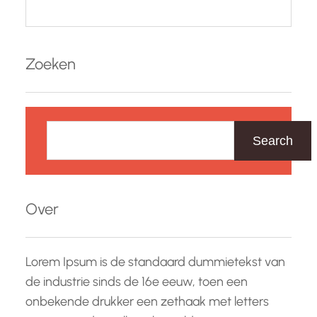
Zoeken
Z
o
Search
e
k
e
Over
n
Lorem Ipsum is de standaard dummietekst van
de industrie sinds de 16e eeuw, toen een
onbekende drukker een zethaak met letters