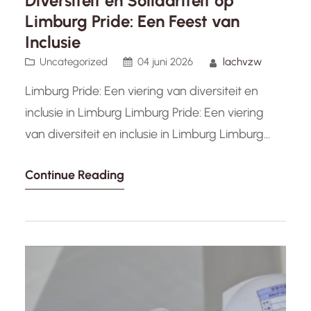
Diversiteit en Solidariteit op
Limburg Pride: Een Feest van
Inclusie
Uncategorized
04 juni 2026
lachvzw
Limburg Pride: Een viering van diversiteit en
inclusie in Limburg Limburg Pride: Een viering
van diversiteit en inclusie in Limburg Limburg
Pride is een jaarlijks evenement dat de LGBTQ+
Continue Reading
gemeenschap en haar bondgenoten
samenbrengt om diversiteit, gelijkheid en
inclusie te vieren. Het is een kleurrijke en
feestelijke gelegenheid waar mensen van alle
achtergronden samenkomen om…