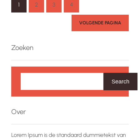
1
2
3
4
het bijwonen van een theatervoorstelling,…
VOLGENDE PAGINA
Zoeken
Z
o
Search
e
k
e
Over
n
Lorem Ipsum is de standaard dummietekst van