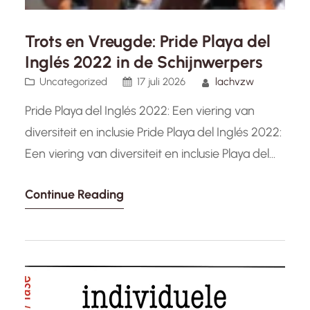
Trots en Vreugde: Pride Playa del
Inglés 2022 in de Schijnwerpers
Uncategorized
17 juli 2026
lachvzw
Pride Playa del Inglés 2022: Een viering van
diversiteit en inclusie Pride Playa del Inglés 2022:
Een viering van diversiteit en inclusie Playa del
Inglés, gelegen in het zonnige Gran Canaria,
Continue Reading
stond opnieuw in het teken van kleur, vreugde
en gelijkheid tijdens Pride 2022. Dit jaarlijkse
evenement, dat LGBTQ+-trots viert, bracht
mensen van over de…