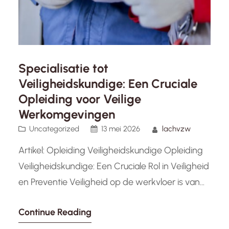
Specialisatie tot
Veiligheidskundige: Een Cruciale
Opleiding voor Veilige
Werkomgevingen
Uncategorized
13 mei 2026
lachvzw
Artikel: Opleiding Veiligheidskundige Opleiding
Veiligheidskundige: Een Cruciale Rol in Veiligheid
en Preventie Veiligheid op de werkvloer is van
essentieel belang voor zowel werknemers als
Continue Reading
werkgevers. Een veiligheidskundige speelt een