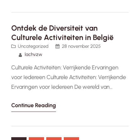
opleiding en bijscholing van sporttrainers en -
coaches. Met een rijke geschiedenis en een
focus op kwaliteit en professionaliteit, speelt de
Ontdek de Diversiteit van
VTS een cruciale rol in het versterken van…
Culturele Activiteiten in België
Uncategorized
28 november 2025
lachvzw
Culturele Activiteiten: Verrijkende Ervaringen
voor Iedereen Culturele Activiteiten: Verrijkende
Ervaringen voor Iedereen De wereld van
culturele activiteiten biedt een schat aan
Continue Reading
mogelijkheden voor mensen van alle leeftijden
en achtergronden om zich te verrijken en te
genieten van diverse artistieke expressies. Of
het nu gaat om een bezoek aan een museum,