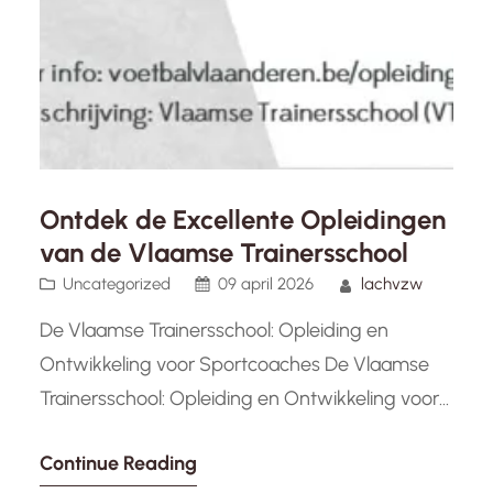
Ontdek de Excellente Opleidingen
van de Vlaamse Trainersschool
Uncategorized
09 april 2026
lachvzw
De Vlaamse Trainersschool: Opleiding en
Ontwikkeling voor Sportcoaches De Vlaamse
Trainersschool: Opleiding en Ontwikkeling voor
Sportcoaches De Vlaamse Trainersschool (VTS)
Continue Reading
is dé referentie-instelling in Vlaanderen voor de