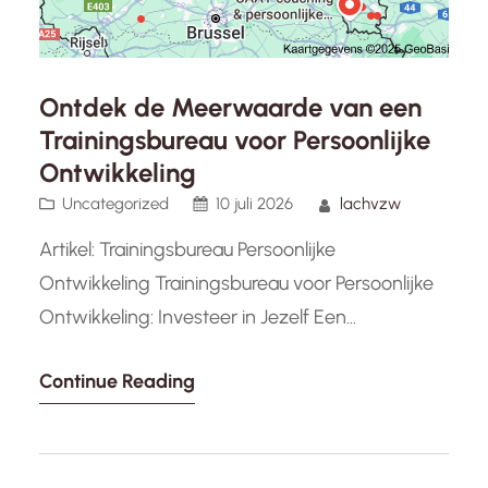
Ontdek de Meerwaarde van een
Trainingsbureau voor Persoonlijke
Ontwikkeling
Uncategorized
10 juli 2026
lachvzw
Artikel: Trainingsbureau Persoonlijke
Ontwikkeling Trainingsbureau voor Persoonlijke
Ontwikkeling: Investeer in Jezelf Een
trainingsbureau voor persoonlijke ontwikkeling
Continue Reading
biedt een scala aan mogelijkheden om
individuen te helpen groeien, zowel op
professioneel als persoonlijk vlak. Of je nu je
leiderschapsvaardigheden wilt verbeteren,