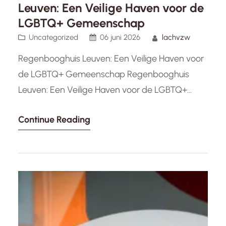
Leuven: Een Veilige Haven voor de
LGBTQ+ Gemeenschap
Uncategorized
06 juni 2026
lachvzw
Regenbooghuis Leuven: Een Veilige Haven voor
de LGBTQ+ Gemeenschap Regenbooghuis
Leuven: Een Veilige Haven voor de LGBTQ+
Gemeenschap Het Regenbooghuis in Leuven is
Continue Reading
een bruisende plek die fungeert als een veilige
haven voor de LGBTQ+ gemeenschap in de
regio. Gelegen in het hart van de stad, biedt het
huis een scala aan diensten en activiteiten…