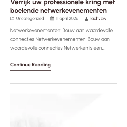
Verrijk uw professionele kring met
boeiende netwerkevenementen
Uncategorized
11 april 2026
lachvzw
Netwerkevenementen: Bouw aan waardevolle
connecties Netwerkevenementen: Bouw aan
waardevolle connecties Netwerken is een
essentieel onderdeel van het zakelijke leven. Of
Continue Reading
u nu een ondernemer, professional of student
bent, het opbouwen van sterke relaties kan de
sleutel zijn tot succes. Een effectieve manier om
uw netwerk uit te breiden en waardevolle
connecties te leggen, zijn
netwerkevenementen.…