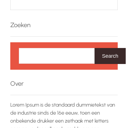
Zoeken
Z
o
Search
e
k
e
Over
n
Lorem Ipsum is de standaard dummietekst van
de industrie sinds de 16e eeuw, toen een
onbekende drukker een zethaak met letters