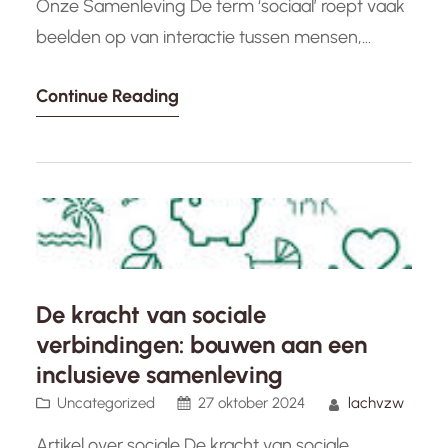
Onze Samenleving De term ‘sociaal’ roept vaak
beelden op van interactie tussen mensen,
gemeenschappen die samenwerken en het
Continue Reading
delen van ervaringen. In onze moderne
samenleving is het concept van sociaal zijn
echter veel breder en dieper geworteld. Sociaal
zijn gaat niet alleen over oppervlakkige
interacties, maar ook…
De kracht van sociale
verbindingen: bouwen aan een
inclusieve samenleving
Uncategorized
27 oktober 2024
lachvzw
Artikel over sociale De kracht van sociale