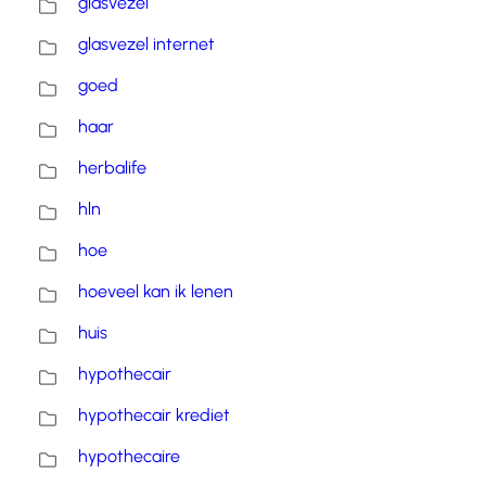
glasvezel
glasvezel internet
goed
haar
herbalife
hln
hoe
hoeveel kan ik lenen
huis
hypothecair
hypothecair krediet
hypothecaire