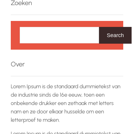
Zoeken
bijeenkomsten bieden een gelegenheid voor
mensen om elkaar te ontmoeten, te leren
Z
kennen en relaties op…
o
Search
e
k
e
Over
n
Lorem Ipsum is de standaard dummietekst van
de industrie sinds de 16e eeuw, toen een
onbekende drukker een zethaak met letters
nam en ze door elkaar husselde om een
letterproef te maken.
Lorem Ipsum is de standaard dummietekst van