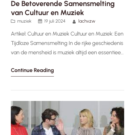
De Betoverende Samensmelting
van Cultuur en Muziek
muziek
19 juli 2024
lachvzw
Artikel: Cultuur en Muziek Cultuur en Muziek: Een
Tijdloze Samensmelting In de rijke geschiedenis
van de mensheid is muziek altijd een essentieel
onderdeel geweest van onze culturele identiteit.
Continue Reading
Het vermogen van muziek om emoties te uiten,
verhalen te vertellen en verbindingen te
creëren, maakt het een krachtig medium dat
over generaties heen resoneert. Door de…