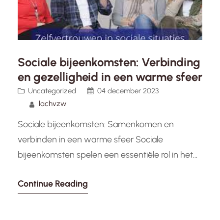
Sociale bijeenkomsten: Verbinding
en gezelligheid in een warme sfeer
Uncategorized
04 december 2023
lachvzw
Sociale bijeenkomsten: Samenkomen en
verbinden in een warme sfeer Sociale
bijeenkomsten spelen een essentiële rol in het
opbouwen van gemeenschappen en het
Continue Reading
bevorderen van sociale verbindingen. Of het nu
gaat om informele borrels, gezamenlijke
activiteiten of thematische evenementen, deze