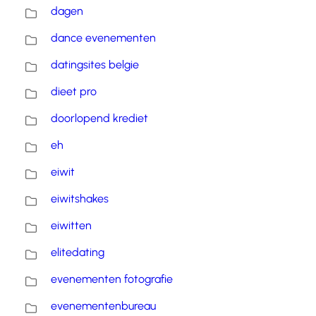
dagen
dance evenementen
datingsites belgie
dieet pro
doorlopend krediet
eh
eiwit
eiwitshakes
eiwitten
elitedating
evenementen fotografie
evenementenbureau