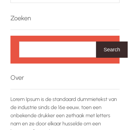
Zoeken
Z
o
Search
e
k
e
Over
n
Lorem Ipsum is de standaard dummietekst van
de industrie sinds de 16e eeuw, toen een
onbekende drukker een zethaak met letters
nam en ze door elkaar husselde om een