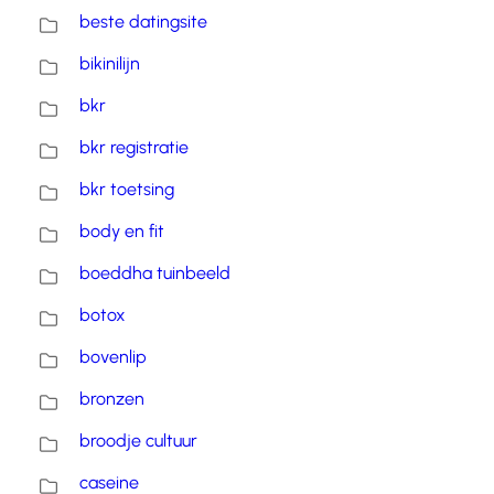
beste datingsite
bikinilijn
bkr
bkr registratie
bkr toetsing
body en fit
boeddha tuinbeeld
botox
bovenlip
bronzen
broodje cultuur
caseine