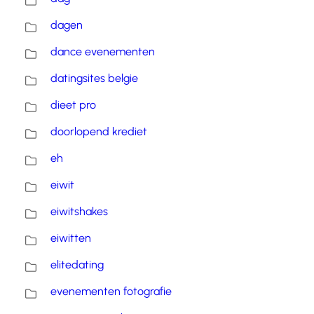
dagen
dance evenementen
datingsites belgie
dieet pro
doorlopend krediet
eh
eiwit
eiwitshakes
eiwitten
elitedating
evenementen fotografie