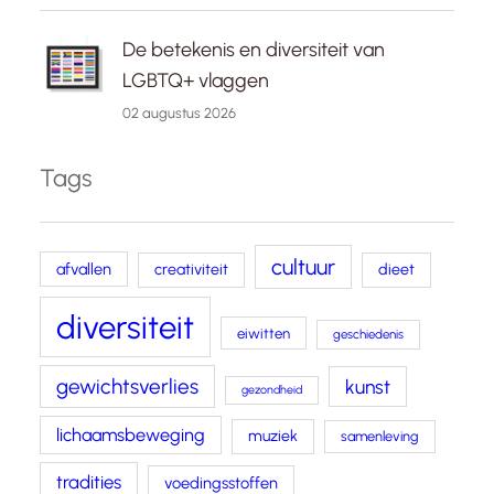
De betekenis en diversiteit van
LGBTQ+ vlaggen
02 augustus 2026
Tags
cultuur
afvallen
creativiteit
dieet
diversiteit
eiwitten
geschiedenis
gewichtsverlies
kunst
gezondheid
lichaamsbeweging
muziek
samenleving
tradities
voedingsstoffen