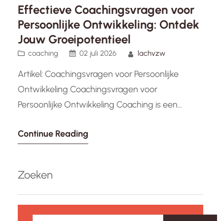
Effectieve Coachingsvragen voor
Persoonlijke Ontwikkeling: Ontdek
Jouw Groeipotentieel
coaching
02 juli 2026
lachvzw
Artikel: Coachingsvragen voor Persoonlijke
Ontwikkeling Coachingsvragen voor
Persoonlijke Ontwikkeling Coaching is een
krachtige tool die individuen kan helpen bij het
Continue Reading
bereiken van persoonlijke groei en ontwikkeling.
Door middel van gerichte vragen kunnen
coaches hun cliënten begeleiden bij het
Zoeken
verkennen van zichzelf, hun doelen en hun
uitdagingen. Hier zijn enkele coachingsvragen
Z
die kunnen worden gebruikt voor…