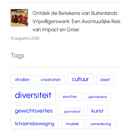
Ontdek de Betekenis van Buitenlands
Vrijwilligerswerk: Een Avontuurlijke Reis
van Impact en Groei
01 augustus 2026
Tags
cultuur
afvallen
creativiteit
dieet
diversiteit
eiwitten
geschiedenis
gewichtsverlies
kunst
gezondheid
lichaamsbeweging
muziek
samenleving