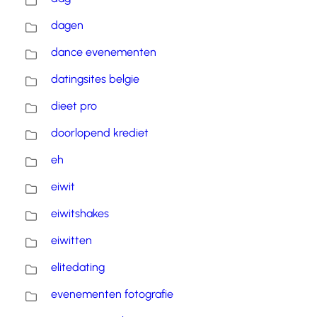
dagen
dance evenementen
datingsites belgie
dieet pro
doorlopend krediet
eh
eiwit
eiwitshakes
eiwitten
elitedating
evenementen fotografie