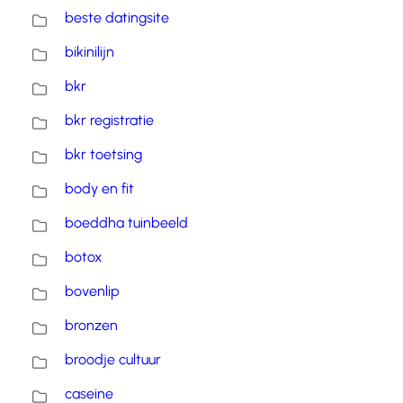
beste datingsite
bikinilijn
bkr
bkr registratie
bkr toetsing
body en fit
boeddha tuinbeeld
botox
bovenlip
bronzen
broodje cultuur
caseine