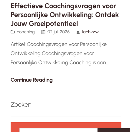
Effectieve Coachingsvragen voor
Persoonlijke Ontwikkeling: Ontdek
Jouw Groeipotentieel
coaching
02 juli 2026
lachvzw
Artikel: Coachingsvragen voor Persoonlijke
Ontwikkeling Coachingsvragen voor
Persoonlijke Ontwikkeling Coaching is een
krachtige tool die individuen kan helpen bij het
Continue Reading
bereiken van persoonlijke groei en ontwikkeling.
Door middel van gerichte vragen kunnen
coaches hun cliënten begeleiden bij het
Zoeken
verkennen van zichzelf, hun doelen en hun
uitdagingen. Hier zijn enkele coachingsvragen
Z
die kunnen worden gebruikt voor…