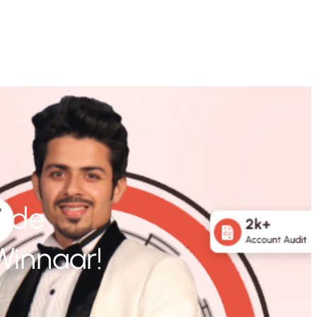
s de
innaar!