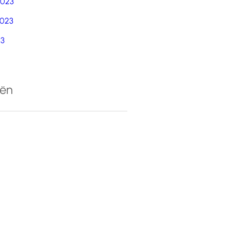
2023
023
23
eën