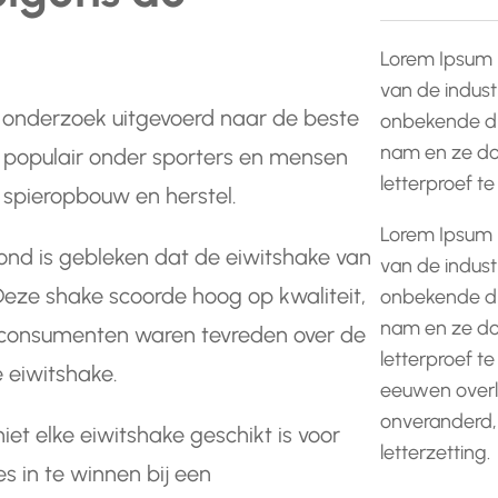
Lorem Ipsum 
van de indust
onderzoek uitgevoerd naar de beste
onbekende dr
nam en ze do
n populair onder sporters en mensen
letterproef t
 spieropbouw en herstel.
Lorem Ipsum 
nd is gebleken dat de eiwitshake van
van de indust
Deze shake scoorde hoog op kwaliteit,
onbekende dr
nam en ze do
l consumenten waren tevreden over de
letterproef te
e eiwitshake.
eeuwen overle
onveranderd,
iet elke eiwitshake geschikt is voor
letterzetting.
s in te winnen bij een