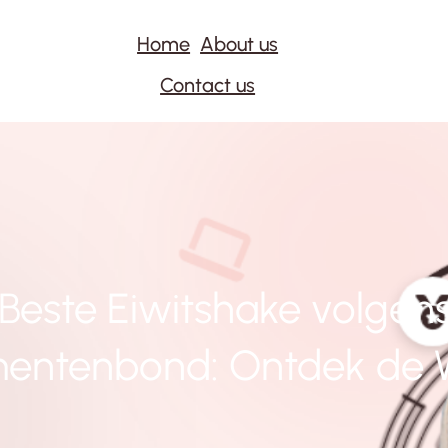
Home
About us
Contact us
Beste Eiwitshake volgen
entenbond: Ontdek de W