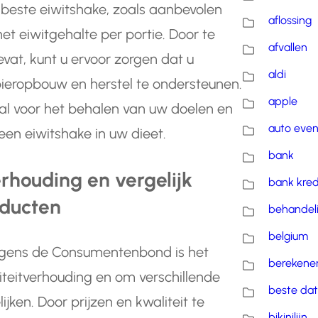
e beste eiwitshake, zoals aanbevolen
aflossing
t eiwitgehalte per portie. Door te
afvallen
evat, kunt u ervoor zorgen dat u
aldi
pieropbouw en herstel te ondersteunen.
apple
iaal voor het behalen van uw doelen en
auto eve
en eiwitshake in uw dieet.
bank
erhouding en vergelijk
bank kred
oducten
behandel
belgium
volgens de Consumentenbond is het
berekene
liteitverhouding en om verschillende
beste dat
jken. Door prijzen en kwaliteit te
bikinilijn