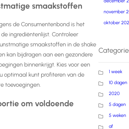
december 
stmatige smaakstoffen
november 2
oktober 20
volgens de Consumentenbond is het
e ingrediëntenlijst. Controleer
 kunstmatige smaakstoffen in de shake
Categori
nten kan bijdragen aan een gezondere
egingen binnenkrijgt. Kies voor een
1 week
t u optimaal kunt profiteren van de
10 dagen
te toevoegingen.
2020
 portie om voldoende
5 dagen
5 weken
af