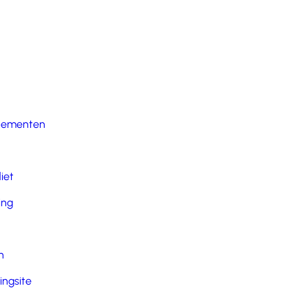
nementen
iet
ing
n
ingsite