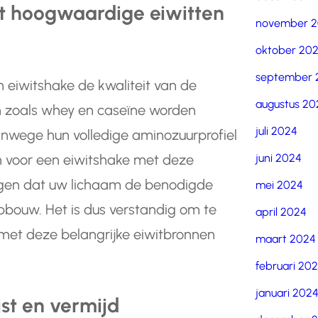
et hoogwaardige eiwitten
november 
oktober 20
september 
n eiwitshake de kwaliteit van de
augustus 20
en zoals whey en caseïne worden
juli 2024
nwege hun volledige aminozuurprofiel
juni 2024
n voor een eiwitshake met deze
rgen dat uw lichaam de benodigde
mei 2024
opbouw. Het is dus verstandig om te
april 2024
 met deze belangrijke eiwitbronnen
maart 2024
februari 20
januari 202
jst en vermijd