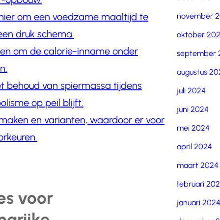
nier om een voedzame maaltijd te
november 
een druk schema.
oktober 20
lpen om de calorie-inname onder
september 
n.
augustus 20
et behoud van spiermassa tijdens
juli 2024
isme op peil blijft.
juni 2024
 smaken en varianten, waardoor er voor
mei 2024
orkeuren.
april 2024
maart 2024
februari 20
es voor
januari 202
ngrijke