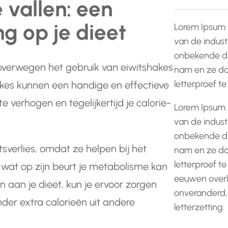
 vallen: een
ng op je dieet
Lorem Ipsum 
van de indust
onbekende dr
 overwegen het gebruik van eiwitshakes
nam en ze do
letterproef t
akes kunnen een handige en effectieve
e verhogen en tegelijkertijd je calorie-
Lorem Ipsum 
van de indust
onbekende dr
tsverlies, omdat ze helpen bij het
nam en ze do
letterproef te
at op zijn beurt je metabolisme kan
eeuwen overle
n aan je dieet, kun je ervoor zorgen
onveranderd,
nder extra calorieën uit andere
letterzetting.