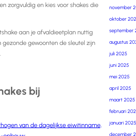
en zorgvuldig en kies voor shakes die
november 
oktober 20
september 
tshake aan je afvaldieetplan nuttig
augustus 20
en gezonde gewoonten de sleutel zijn
.
juli 2025
juni 2025
mei 2025
hakes bij
april 2025
maart 2025
februari 20
januari 202
rhogen van de dagelijkse eiwitinname,
december 
n -opbouw.