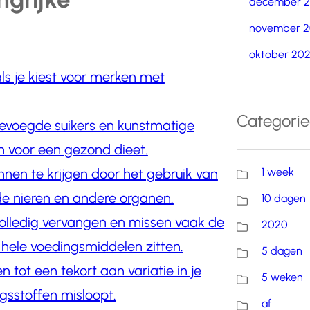
december 
november 2
oktober 20
als je kiest voor merken met
Categori
evoegde suikers en kunstmatige
jn voor een gezond dieet.
1 week
innen te krijgen door het gebruik van
de nieren en andere organen.
10 dagen
volledig vervangen en missen vaak de
2020
n hele voedingsmiddelen zitten.
5 dagen
 tot een tekort aan variatie in je
5 weken
ngsstoffen misloopt.
af