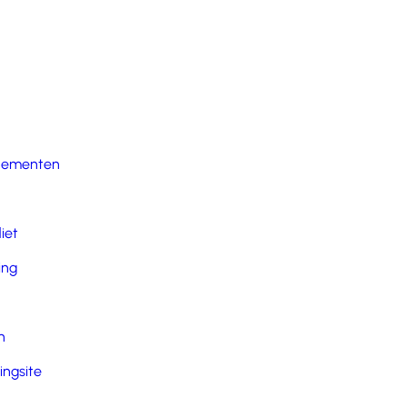
nementen
iet
ing
n
ingsite