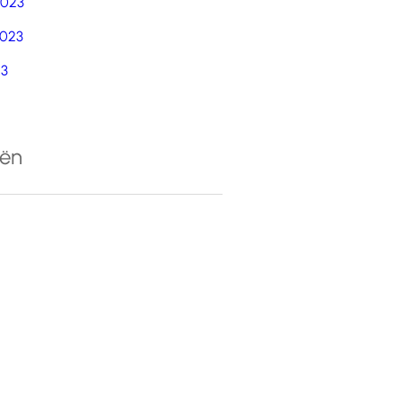
2023
023
23
eën