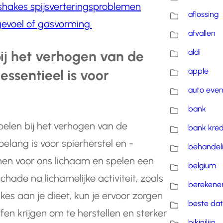
hakes spijsverteringsproblemen
aflossing
evoel of gasvorming.
afvallen
aldi
ij het verhogen van de
apple
essentieel is voor
auto eve
bank
pelen bij het verhogen van de
bank kred
elang is voor spierherstel en -
behandel
nen voor ons lichaam en spelen een
belgium
schade na lichamelijke activiteit, zoals
berekene
es aan je dieet, kun je ervoor zorgen
beste dat
en krijgen om te herstellen en sterker
bikinilijn