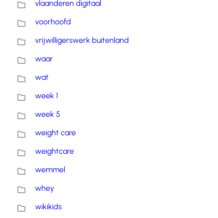
vlaanderen digitaal
voorhoofd
vrijwilligerswerk buitenland
waar
wat
week 1
week 5
weight care
weightcare
wemmel
whey
wikikids