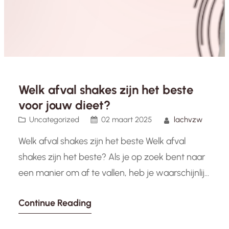
Welk afval shakes zijn het beste
voor jouw dieet?
Uncategorized
02 maart 2025
lachvzw
Welk afval shakes zijn het beste Welk afval
shakes zijn het beste? Als je op zoek bent naar
een manier om af te vallen, heb je waarschijnlijk
al gehoord van afval shakes. Deze shakes
Continue Reading
kunnen een handige en effectieve manier zijn
om je gewichtsverliesdoelen te bereiken, maar