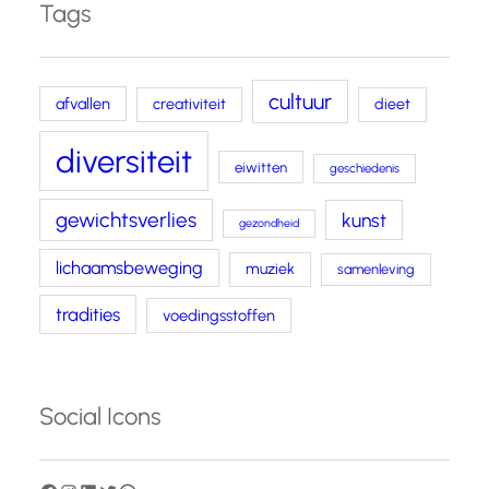
Tags
cultuur
afvallen
creativiteit
dieet
diversiteit
eiwitten
geschiedenis
gewichtsverlies
kunst
gezondheid
lichaamsbeweging
muziek
samenleving
tradities
voedingsstoffen
Social Icons