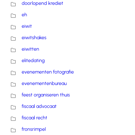
doorlopend krediet
eh
eiwit
eiwitshakes
eiwitten
elitedating
evenementen fotografie
evenementenbureau
feest organiseren thuis
fiscaal advocaat
fiscaal recht
fronsrimpel