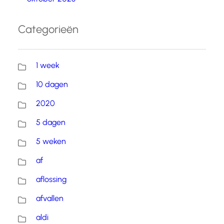
Categorieën
1 week
10 dagen
2020
5 dagen
5 weken
af
aflossing
afvallen
aldi