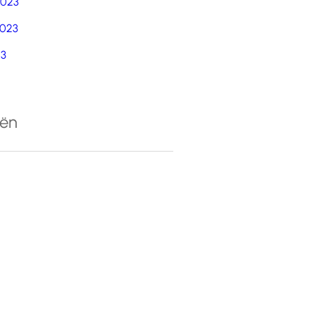
2023
023
23
eën