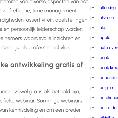
rbeteren van diverse aspecten van het
aflossing
ls zelfreflectie, time management,
afvallen
gheden, assertiviteit, doelstellingen
aldi
tie en persoonlijk leiderschap worden
apple
lnemers waardevolle inzichten en
soonlijk als professioneel vlak.
auto eve
bank
jke ontwikkeling gratis of
bank kred
behandel
belgium
nnen zowel gratis als betaald zijn,
berekene
pecifieke webinar. Sommige webinars
beste dat
van kennisdeling en om een breder
bikinilijn