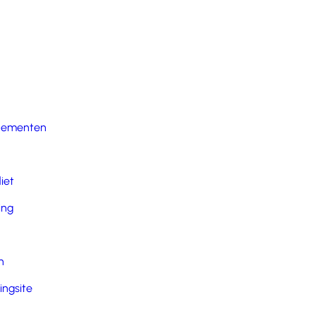
nementen
iet
ing
n
ingsite