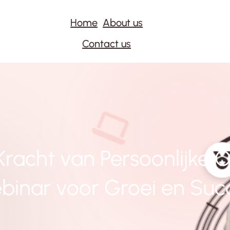
Home
About us
Contact us
racht van Persoonlijke O
binar voor Groei en Suc