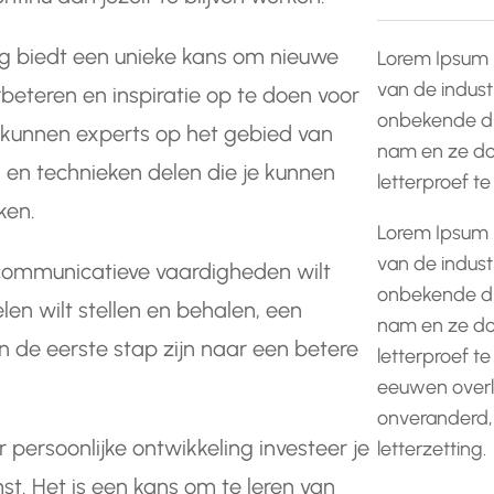
ng biedt een unieke kans om nieuwe
Lorem Ipsum 
van de indust
beteren en inspiratie op te doen voor
onbekende dr
r kunnen experts op het gebied van
nam en ze do
s en technieken delen die je kunnen
letterproef t
ken.
Lorem Ipsum 
van de indust
 communicatieve vaardigheden wilt
onbekende dr
len wilt stellen en behalen, een
nam en ze do
n de eerste stap zijn naar een betere
letterproef te
eeuwen overle
onveranderd,
persoonlijke ontwikkeling investeer je
letterzetting.
mst. Het is een kans om te leren van