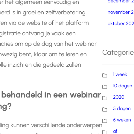
december 
over het algemeen eenvoudig en
erd is in groei en zelfverbetering.
november 2
eren via de website of het platform
oktober 20
istratie ontvang je vaak een
tructies om op de dag van het webinar
Categori
anwezig bent, klaar om te leren en
le inzichten die gedeeld zullen
1 week
10 dagen
behandeld in een webinar
2020
ing?
5 dagen
5 weken
eling kunnen verschillende onderwerpen
af