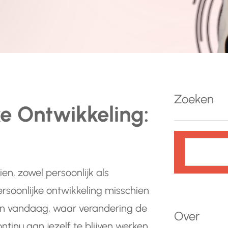
Zoeken
ke Ontwikkeling:
Z
o
e
n, zowel persoonlijk als
k
rsoonlijke ontwikkeling misschien
e
van vandaag, waar verandering de
n
Over
ntinu aan jezelf te blijven werken.