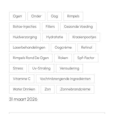
Ogen
Onder
Oog
Rimpels
Botox-Injecties
Fillers
Gezonde Voeding
Huidverzorging
Hydratatie
Kraaienpootjes
Laserbehandelingen
Oogcrème
Retinol
Rimpels Rond De Ogen
Roken
Spf-Factor
Stress
Uv-Straling
Veroudering
Vitamine C
Vochtinbrengende Ingrediënten
Water Drinken
Zon
Zonnebrandcrème
31 maart 2026