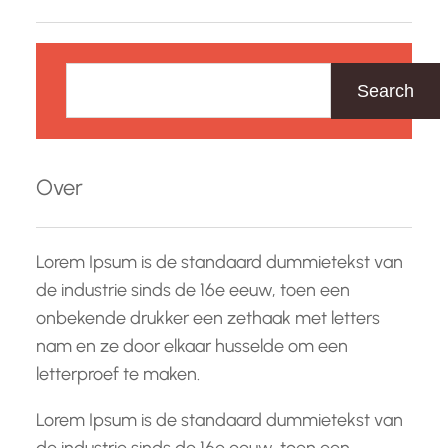
Z
o
Search
e
k
e
Over
n
Lorem Ipsum is de standaard dummietekst van
de industrie sinds de 16e eeuw, toen een
onbekende drukker een zethaak met letters
nam en ze door elkaar husselde om een
letterproef te maken.
Lorem Ipsum is de standaard dummietekst van